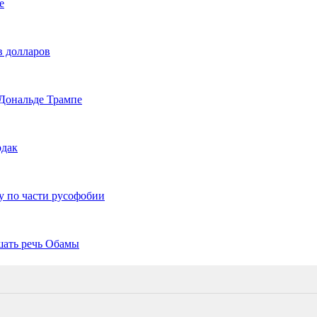
е
в долларов
Дональде Трампе
рдак
 по части русофобии
шать речь Обамы