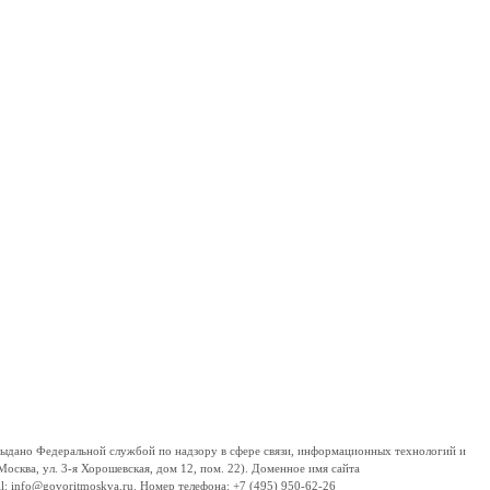
дано Федеральной службой по надзору в сфере связи, информационных технологий и
сква, ул. 3-я Хорошевская, дом 12, пом. 22). Доменное имя сайта
 info@govoritmoskva.ru. Номер телефона: +7 (495) 950-62-26