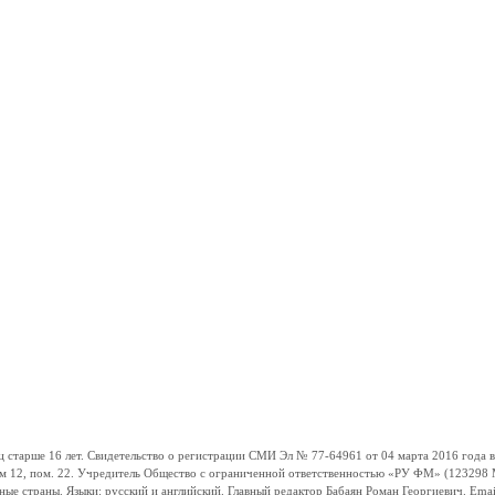
ше 16 лет. Свидетельство о регистрации СМИ Эл № 77-64961 от 04 марта 2016 года вы
ом 12, пом. 22. Учредитель Общество с ограниченной ответственностью «РУ ФМ» (123298 Мо
траны. Языки: русский и английский. Главный редактор Бабаян Роман Георгиевич. Email: