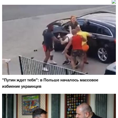
"Путин ждет тебя": в Польше началось массовое
избиение украинцев