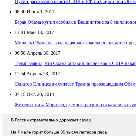
Путин рассказал о работе США и РФ по Сирии при Обам
08:30
Июнь 1, 2017
Барак Обама купил особняк в Вашингтоне за 8 миллионо
13:41
Май 13, 2017
Мишель Обама назвала «дрянью» школьное питание при 
06:58
Апрель 30, 2017
Трамп заявил, что Обама оставил после себя в США кава
11:54
Апрель 28, 2017
Сенатор Клинцевич считает Трампа превзошедшим Обаму
07:15
Окт. 20, 2014
Жители штата Мэриленд демонстративно отказались слу
В России стремительно дорожает сахар
На Ямале горит больше 35 тысяч гектаров леса