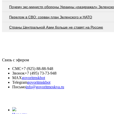
Почему экс-министр обороны Украины «раздражал» Зеленско
Перелом в СВО: сорван план Зеленского и НАТО
Страны Центральной Азии больше не ставят на Россию
Связь с эфиром
СМС
+7 (925) 88-88-948
Звонок
+7 (495) 73-73-948
MAX
govoritmskbot
Telegram
govoritmskbot
Письмо
info@govoritmoskva.ru