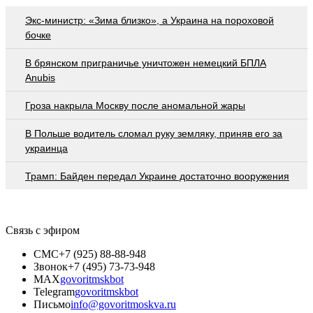
Экс-министр: «Зима близко», а Украина на пороховой
бочке
В брянском приграничье уничтожен немецкий БПЛА
Anubis
Гроза накрыла Москву после аномальной жары
В Польше водитель сломал руку земляку, приняв его за
украинца
Трамп: Байден передал Украине достаточно вооружения
Связь с эфиром
СМС
+7 (925) 88-88-948
Звонок
+7 (495) 73-73-948
MAX
govoritmskbot
Telegram
govoritmskbot
Письмо
info@govoritmoskva.ru