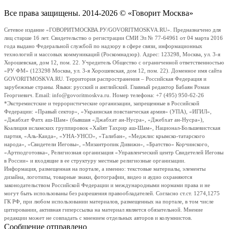
Все права защищены. 2014-2026 © «Говорит Москва»
Сетевое издание «ГОВОРИТМОСКВА.РУ/GOVORITMOSKVA.RU». Предназначено для
лиц старше 16 лет. Свидетельство о регистрации СМИ Эл № 77-64961 от 04 марта 2016
года выдано Федеральной службой по надзору в сфере связи, информационных
технологий и массовых коммуникаций (Роскомнадзор). Адрес: 123298, Москва, ул. 3-я
Хорошевская, дом 12, пом. 22. Учредитель Общество с ограниченной ответственностью
«РУ ФМ» (123298 Москва, ул. 3-я Хорошевская, дом 12, пом. 22). Доменное имя сайта
GOVORITMOSKVA.RU. Территория распространения – Российская Федерация и
зарубежные страны. Языки: русский и английский. Главный редактор Бабаян Роман
Георгиевич. Email: info@govoritmoskva.ru. Номер телефона: +7 (495) 950-62-26
*Экстремистские и террористические организации, запрещенные в Российской
Федерации: «Правый сектор», «Украинская повстанческая армия» (УПА), «ИГИЛ»,
«Джабхат Фатх аш-Шам» (бывшая «Джабхат ан-Нусра», «Джебхат ан-Нусра»),
Коалиция исламских группировок «Хайят Тахрир аш-Шам», Национал-Большевистская
партия, «Аль-Каида», «УНА-УНСО», «Талибан», «Меджлис крымско-татарского
народа», «Свидетели Иеговы», «Мизантропик Дивижн», «Братство» Корчинского,
«Артподготовка», Религиозная организация «Управленческий центр Свидетелей Иеговы
в России» и входящие в ее структуру местные религиозные организации.
Информация, размещенная на портале, а именно: текстовые материалы, элементы
дизайна, логотипы, товарные знаки, фотографии, видео и аудио охраняются
законодательством Российской Федерации и международными нормами права и не
могут быть использованы без разрешения правообладателей. Согласно ст.ст. 1274,1275
ГК РФ, при любом использовании материалов, размещенных на портале, в том числе
цитировании, активная гиперссылка на материал является обязательной. Мнение
редакции может не совпадать с мнением отдельных авторов и колумнистов.
Сообщение отправлено