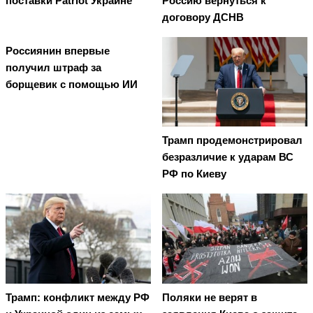
поставки Patriot Украине
Россию вернуться к
договору ДСНВ
Россиянин впервые
получил штраф за
борщевик с помощью ИИ
Трамп продемонстрировал
безразличие к ударам ВС
РФ по Киеву
Трамп: конфликт между РФ
Поляки не верят в