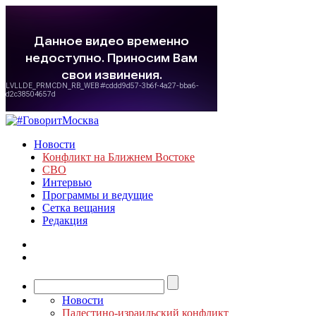
Новости
Конфликт на Ближнем Востоке
СВО
Интервью
Программы и ведущие
Сетка вещания
Редакция
Новости
Палестино-израильский конфликт