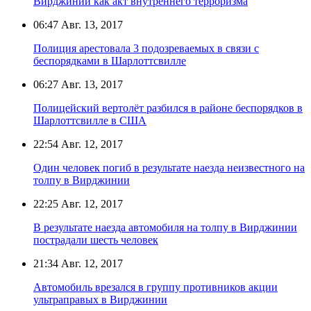
Вирджинии как акт внутреннего терроризма
06:47
Авг. 13, 2017
Полиция арестовала 3 подозреваемых в связи с
беспорядками в Шарлоттсвилле
06:27
Авг. 13, 2017
Полицейский вертолёт разбился в районе беспорядков в
Шарлоттсвилле в США
22:54
Авг. 12, 2017
Один человек погиб в результате наезда неизвестного на
толпу в Вирджинии
22:25
Авг. 12, 2017
В результате наезда автомобиля на толпу в Вирджинии
пострадали шесть человек
21:34
Авг. 12, 2017
Автомобиль врезался в группу противников акции
ультраправых в Вирджинии