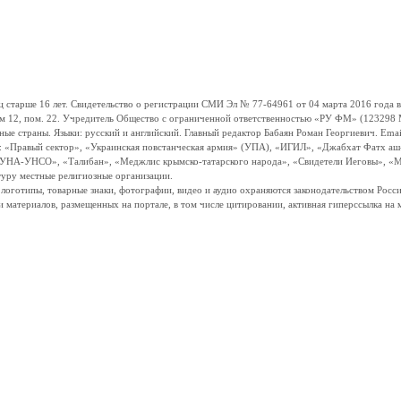
ше 16 лет. Свидетельство о регистрации СМИ Эл № 77-64961 от 04 марта 2016 года вы
ом 12, пом. 22. Учредитель Общество с ограниченной ответственностью «РУ ФМ» (123298 Мо
траны. Языки: русский и английский. Главный редактор Бабаян Роман Георгиевич. Email:
и: «Правый сектор», «Украинская повстанческая армия» (УПА), «ИГИЛ», «Джабхат Фатх а
«УНА-УНСО», «Талибан», «Меджлис крымско-татарского народа», «Свидетели Иеговы», «М
туру местные религиозные организации.
, логотипы, товарные знаки, фотографии, видео и аудио охраняются законодательством Ро
и материалов, размещенных на портале, в том числе цитировании, активная гиперссылка на 