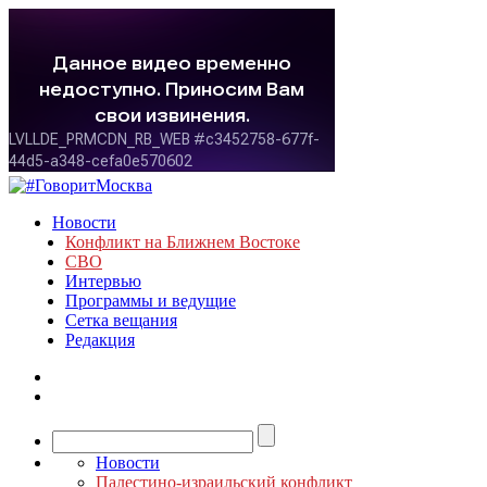
Новости
Конфликт на Ближнем Востоке
СВО
Интервью
Программы и ведущие
Сетка вещания
Редакция
Новости
Палестино-израильский конфликт