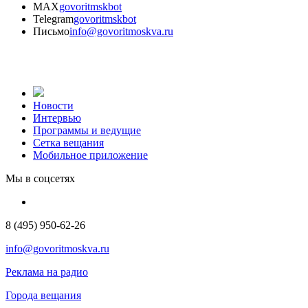
MAX
govoritmskbot
Telegram
govoritmskbot
Письмо
info@govoritmoskva.ru
Новости
Интервью
Программы и ведущие
Сетка вещания
Мобильное приложение
Мы в соцсетях
8 (495) 950-62-26
info@govoritmoskva.ru
Реклама на радио
Города вещания