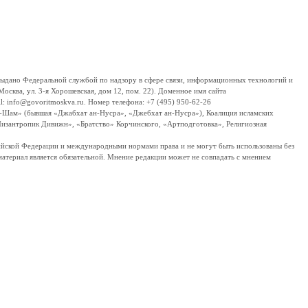
дано Федеральной службой по надзору в сфере связи, информационных технологий и
сква, ул. 3-я Хорошевская, дом 12, пом. 22). Доменное имя сайта
 info@govoritmoskva.ru. Номер телефона: +7 (495) 950-62-26
ш-Шам» (бывшая «Джабхат ан-Нусра», «Джебхат ан-Нусра»), Коалиция исламских
изантропик Дивижн», «Братство» Корчинского, «Артподготовка», Религиозная
ссийской Федерации и международными нормами права и не могут быть использованы без
материал является обязательной. Мнение редакции может не совпадать с мнением