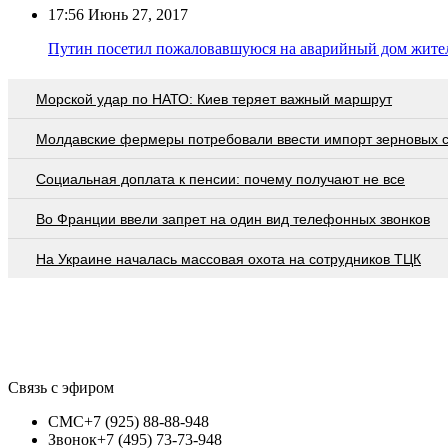
17:56
Июнь 27, 2017
Путин посетил пожаловавшуюся на аварийный дом жите
Морской удар по НАТО: Киев теряет важный маршрут
Молдавские фермеры потребовали ввести импорт зерновых 
Социальная доплата к пенсии: почему получают не все
Во Франции ввели запрет на один вид телефонных звонков
На Украине началась массовая охота на сотрудников ТЦК
Связь с эфиром
СМС
+7 (925) 88-88-948
Звонок
+7 (495) 73-73-948