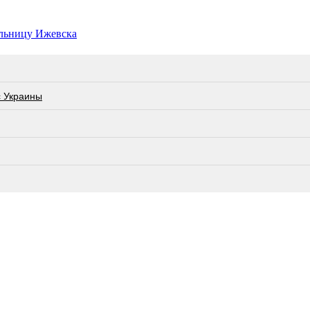
льницу Ижевска
с Украины