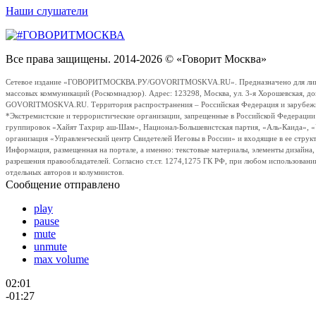
Наши слушатели
Все права защищены. 2014-2026 © «Говорит Москва»
Сетевое издание «ГОВОРИТМОСКВА.РУ/GOVORITMOSKVA.RU». Предназначено для лиц стар
массовых коммуникаций (Роскомнадзор). Адрес: 123298, Москва, ул. 3-я Хорошевская, д
GOVORITMOSKVA.RU. Территория распространения – Российская Федерация и зарубежные с
*Экстремистские и террористические организации, запрещенные в Российской Федераци
группировок «Хайят Тахрир аш-Шам», Национал-Большевистская партия, «Аль-Каида», 
организация «Управленческий центр Свидетелей Иеговы в России» и входящие в ее струк
Информация, размещенная на портале, а именно: текстовые материалы, элементы дизайна
разрешения правообладателей. Согласно ст.ст. 1274,1275 ГК РФ, при любом использовани
отдельных авторов и колумнистов.
Сообщение отправлено
play
pause
mute
unmute
max volume
02:01
-01:27