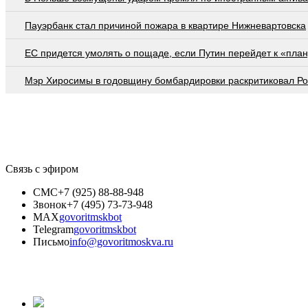
Пауэрбанк стал причиной пожара в квартире Нижневартовска
EC придется умолять о пощаде, если Путин перейдет к «план
Мэр Хиросимы в годовщину бомбардировки раскритиковал Р
Связь с эфиром
СМС
+7 (925) 88-88-948
Звонок
+7 (495) 73-73-948
MAX
govoritmskbot
Telegram
govoritmskbot
Письмо
info@govoritmoskva.ru