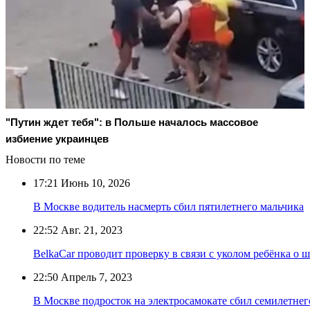
"Путин ждет тебя": в Польше началось массовое
избиение украинцев
Новости по теме
17:21
Июнь 10, 2026
В Москве водитель насмерть сбил пятилетнего мальчика
22:52
Авг. 21, 2023
BelkaCar проводит проверку в связи с уколом ребёнка о
22:50
Апрель 7, 2023
В Москве подросток на электросамокате сбил семилетнег