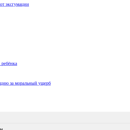
 от эксгумации
 ребёнка
ацию за моральный ущерб
ам