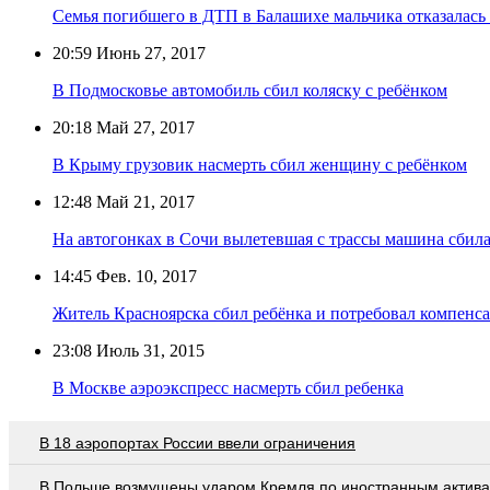
Семья погибшего в ДТП в Балашихе мальчика отказалась
20:59
Июнь 27, 2017
В Подмосковье автомобиль сбил коляску с ребёнком
20:18
Май 27, 2017
В Крыму грузовик насмерть сбил женщину с ребёнком
12:48
Май 21, 2017
На автогонках в Сочи вылетевшая с трассы машина сбила
14:45
Фев. 10, 2017
Житель Красноярска сбил ребёнка и потребовал компенс
23:08
Июль 31, 2015
В Москве аэроэкспресс насмерть сбил ребенка
В 18 аэропортах России ввели ограничения
В Польше возмущены ударом Кремля по иностранным актив