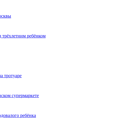
Москвы
д трёхлетним ребёнком
а тротуаре
вском супермаркете
одовалого ребёнка