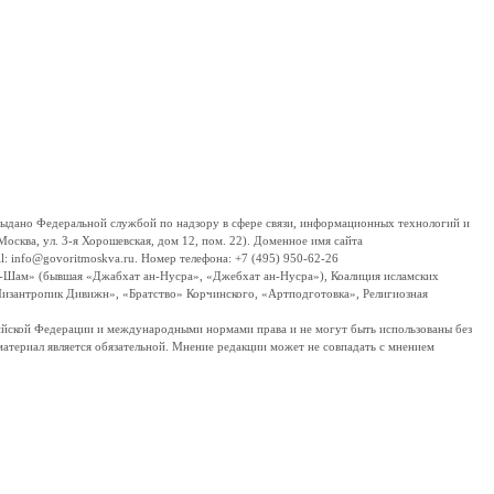
дано Федеральной службой по надзору в сфере связи, информационных технологий и
сква, ул. 3-я Хорошевская, дом 12, пом. 22). Доменное имя сайта
 info@govoritmoskva.ru. Номер телефона: +7 (495) 950-62-26
ш-Шам» (бывшая «Джабхат ан-Нусра», «Джебхат ан-Нусра»), Коалиция исламских
изантропик Дивижн», «Братство» Корчинского, «Артподготовка», Религиозная
ссийской Федерации и международными нормами права и не могут быть использованы без
материал является обязательной. Мнение редакции может не совпадать с мнением