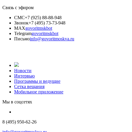
Связь с эфиром
СМС
+7 (925) 88-88-948
Звонок
+7 (495) 73-73-948
MAX
govoritmskbot
Telegram
govoritmskbot
Письмо
info@govoritmoskva.ru
Новости
Интервью
Программы и ведущие
Сетка вещания
Мобильное приложение
Мы в соцсетях
8 (495) 950-62-26
info@govoritmoskva.ru