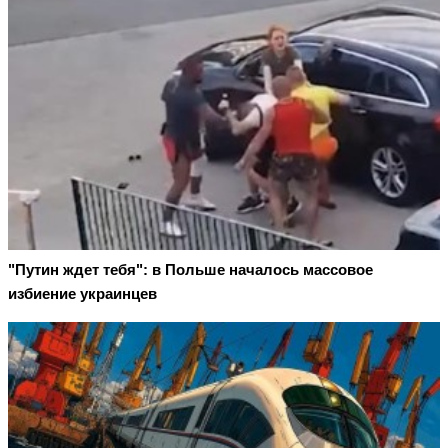
"Путин ждет тебя": в Польше началось массовое
избиение украинцев