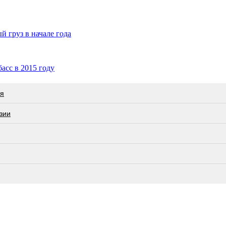
 груз в начале года
асс в 2015 году
ся
зии