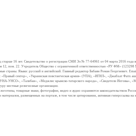
ше 16 лет. Свидетельство о регистрации СМИ Эл № 77-64961 от 04 марта 2016 года вы
ом 12, пом. 22. Учредитель Общество с ограниченной ответственностью «РУ ФМ» (123298 Мо
траны. Языки: русский и английский. Главный редактор Бабаян Роман Георгиевич. Email:
и: «Правый сектор», «Украинская повстанческая армия» (УПА), «ИГИЛ», «Джабхат Фатх а
«УНА-УНСО», «Талибан», «Меджлис крымско-татарского народа», «Свидетели Иеговы», «М
туру местные религиозные организации.
, логотипы, товарные знаки, фотографии, видео и аудио охраняются законодательством Ро
и материалов, размещенных на портале, в том числе цитировании, активная гиперссылка на 