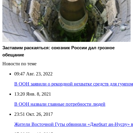
Заставим раскаяться: союзник России дал грозное
обещание
Новости по теме
09:47
Авг. 23, 2022
В ООН заявили о рекордной нехватке средств для гумпо
13:20
Янв. 8, 2021
В ООН назвали главные потребности людей
23:51
Окт. 26, 2017
Жители Восточной Гуты обвинили «Джебхат ан-Нусру» в