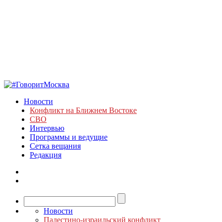
Новости
Конфликт на Ближнем Востоке
СВО
Интервью
Программы и ведущие
Сетка вещания
Редакция
Новости
Палестино-израильский конфликт