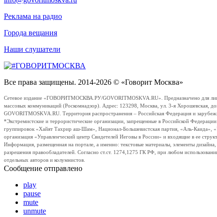
Реклама на радио
Города вещания
Наши слушатели
Все права защищены. 2014-2026 © «Говорит Москва»
Сетевое издание «ГОВОРИТМОСКВА.РУ/GOVORITMOSKVA.RU». Предназначено для лиц стар
массовых коммуникаций (Роскомнадзор). Адрес: 123298, Москва, ул. 3-я Хорошевская, д
GOVORITMOSKVA.RU. Территория распространения – Российская Федерация и зарубежные с
*Экстремистские и террористические организации, запрещенные в Российской Федераци
группировок «Хайят Тахрир аш-Шам», Национал-Большевистская партия, «Аль-Каида», 
организация «Управленческий центр Свидетелей Иеговы в России» и входящие в ее струк
Информация, размещенная на портале, а именно: текстовые материалы, элементы дизайна
разрешения правообладателей. Согласно ст.ст. 1274,1275 ГК РФ, при любом использовани
отдельных авторов и колумнистов.
Сообщение отправлено
play
pause
mute
unmute