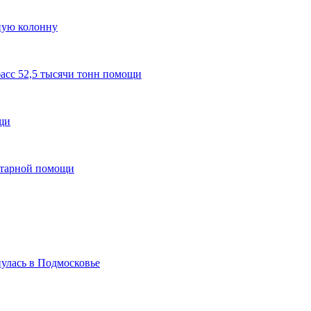
ную колонну
асс 52,5 тысячи тонн помощи
щи
итарной помощи
нулась в Подмосковье