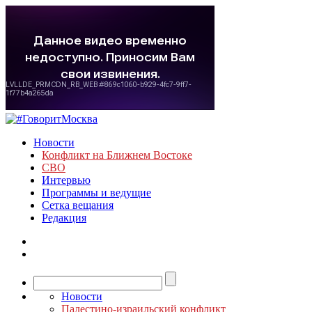
Новости
Конфликт на Ближнем Востоке
СВО
Интервью
Программы и ведущие
Сетка вещания
Редакция
Новости
Палестино-израильский конфликт