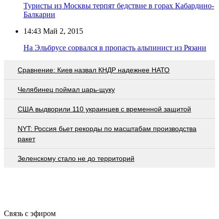
Туристы из Москвы терпят бедствие в горах Кабардино-
Балкарии
14:43
Май 2, 2015
На Эльбрусе сорвался в пропасть альпинист из Рязани
Сравнение: Киев назвал КНДР надежнее НАТО
Челябинец поймал царь-щуку
США выдворили 110 украинцев с временной защитой
NYT: Россия бьет рекорды по масштабам производства
ракет
Зеленскому стало не до территорий
Связь с эфиром