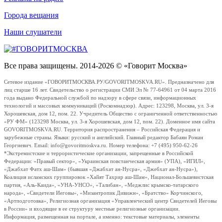
Города вещания
Наши слушатели
Все права защищены. 2014-2026 © «Говорит Москва»
Сетевое издание «ГОВОРИТМОСКВА.РУ/GOVORITMOSKVA.RU». Предназначено для
лиц старше 16 лет. Свидетельство о регистрации СМИ Эл № 77-64961 от 04 марта 2016
года выдано Федеральной службой по надзору в сфере связи, информационных
технологий и массовых коммуникаций (Роскомнадзор). Адрес: 123298, Москва, ул. 3-я
Хорошевская, дом 12, пом. 22. Учредитель Общество с ограниченной ответственностью
«РУ ФМ» (123298 Москва, ул. 3-я Хорошевская, дом 12, пом. 22). Доменное имя сайта
GOVORITMOSKVA.RU. Территория распространения – Российская Федерация и
зарубежные страны. Языки: русский и английский. Главный редактор Бабаян Роман
Георгиевич. Email: info@govoritmoskva.ru. Номер телефона: +7 (495) 950-62-26
*Экстремистские и террористические организации, запрещенные в Российской
Федерации: «Правый сектор», «Украинская повстанческая армия» (УПА), «ИГИЛ»,
«Джабхат Фатх аш-Шам» (бывшая «Джабхат ан-Нусра», «Джебхат ан-Нусра»),
Коалиция исламских группировок «Хайят Тахрир аш-Шам», Национал-Большевистская
партия, «Аль-Каида», «УНА-УНСО», «Талибан», «Меджлис крымско-татарского
народа», «Свидетели Иеговы», «Мизантропик Дивижн», «Братство» Корчинского,
«Артподготовка», Религиозная организация «Управленческий центр Свидетелей Иеговы
в России» и входящие в ее структуру местные религиозные организации.
Информация, размещенная на портале, а именно: текстовые материалы, элементы