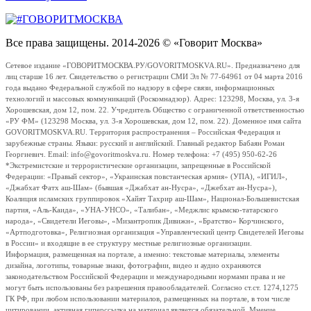
Все права защищены. 2014-2026 © «Говорит Москва»
Сетевое издание «ГОВОРИТМОСКВА.РУ/GOVORITMOSKVA.RU». Предназначено для
лиц старше 16 лет. Свидетельство о регистрации СМИ Эл № 77-64961 от 04 марта 2016
года выдано Федеральной службой по надзору в сфере связи, информационных
технологий и массовых коммуникаций (Роскомнадзор). Адрес: 123298, Москва, ул. 3-я
Хорошевская, дом 12, пом. 22. Учредитель Общество с ограниченной ответственностью
«РУ ФМ» (123298 Москва, ул. 3-я Хорошевская, дом 12, пом. 22). Доменное имя сайта
GOVORITMOSKVA.RU. Территория распространения – Российская Федерация и
зарубежные страны. Языки: русский и английский. Главный редактор Бабаян Роман
Георгиевич. Email: info@govoritmoskva.ru. Номер телефона: +7 (495) 950-62-26
*Экстремистские и террористические организации, запрещенные в Российской
Федерации: «Правый сектор», «Украинская повстанческая армия» (УПА), «ИГИЛ»,
«Джабхат Фатх аш-Шам» (бывшая «Джабхат ан-Нусра», «Джебхат ан-Нусра»),
Коалиция исламских группировок «Хайят Тахрир аш-Шам», Национал-Большевистская
партия, «Аль-Каида», «УНА-УНСО», «Талибан», «Меджлис крымско-татарского
народа», «Свидетели Иеговы», «Мизантропик Дивижн», «Братство» Корчинского,
«Артподготовка», Религиозная организация «Управленческий центр Свидетелей Иеговы
в России» и входящие в ее структуру местные религиозные организации.
Информация, размещенная на портале, а именно: текстовые материалы, элементы
дизайна, логотипы, товарные знаки, фотографии, видео и аудио охраняются
законодательством Российской Федерации и международными нормами права и не
могут быть использованы без разрешения правообладателей. Согласно ст.ст. 1274,1275
ГК РФ, при любом использовании материалов, размещенных на портале, в том числе
цитировании, активная гиперссылка на материал является обязательной. Мнение