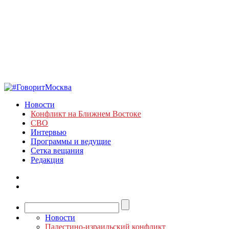
Новости
Конфликт на Ближнем Востоке
СВО
Интервью
Программы и ведущие
Сетка вещания
Редакция
Новости
Палестино-израильский конфликт