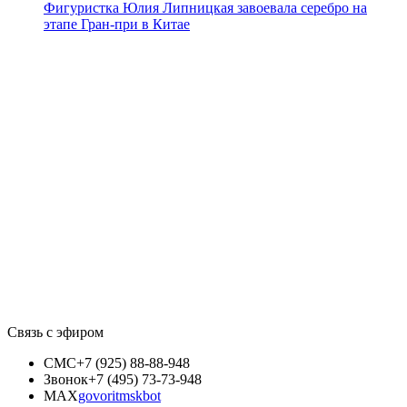
Фигуристка Юлия Липницкая завоевала серебро на
этапе Гран-при в Китае
Связь с эфиром
СМС
+7 (925) 88-88-948
Звонок
+7 (495) 73-73-948
MAX
govoritmskbot