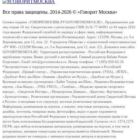
Все права защищены. 2014-2026 © «Говорит Москва»
Сетевое издание «ГОВОРИТМОСКВА.РУ/GOVORITMOSKVA.RU». Предназначено для
лиц старше 16 лет. Свидетельство о регистрации СМИ Эл № 77-64961 от 04 марта 2016
года выдано Федеральной службой по надзору в сфере связи, информационных
технологий и массовых коммуникаций (Роскомнадзор). Адрес: 123298, Москва, ул. 3-я
Хорошевская, дом 12, пом. 22. Учредитель Общество с ограниченной ответственностью
«РУ ФМ» (123298 Москва, ул. 3-я Хорошевская, дом 12, пом. 22). Доменное имя сайта
GOVORITMOSKVA.RU. Территория распространения – Российская Федерация и
зарубежные страны. Языки: русский и английский. Главный редактор Бабаян Роман
Георгиевич. Email: info@govoritmoskva.ru. Номер телефона: +7 (495) 950-62-26
*Экстремистские и террористические организации, запрещенные в Российской
Федерации: «Правый сектор», «Украинская повстанческая армия» (УПА), «ИГИЛ»,
«Джабхат Фатх аш-Шам» (бывшая «Джабхат ан-Нусра», «Джебхат ан-Нусра»),
Коалиция исламских группировок «Хайят Тахрир аш-Шам», Национал-Большевистская
партия, «Аль-Каида», «УНА-УНСО», «Талибан», «Меджлис крымско-татарского
народа», «Свидетели Иеговы», «Мизантропик Дивижн», «Братство» Корчинского,
«Артподготовка», Религиозная организация «Управленческий центр Свидетелей Иеговы
в России» и входящие в ее структуру местные религиозные организации.
Информация, размещенная на портале, а именно: текстовые материалы, элементы
дизайна, логотипы, товарные знаки, фотографии, видео и аудио охраняются
законодательством Российской Федерации и международными нормами права и не
могут быть использованы без разрешения правообладателей. Согласно ст.ст. 1274,1275
ГК РФ, при любом использовании материалов, размещенных на портале, в том числе
цитировании, активная гиперссылка на материал является обязательной. Мнение
редакции может не совпадать с мнением отдельных авторов и колумнистов.