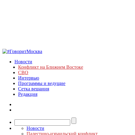
Новости
Конфликт на Ближнем Востоке
СВО
Интервью
Программы и ведущие
Сетка вещания
Редакция
Новости
Палестино-израильский конфликт