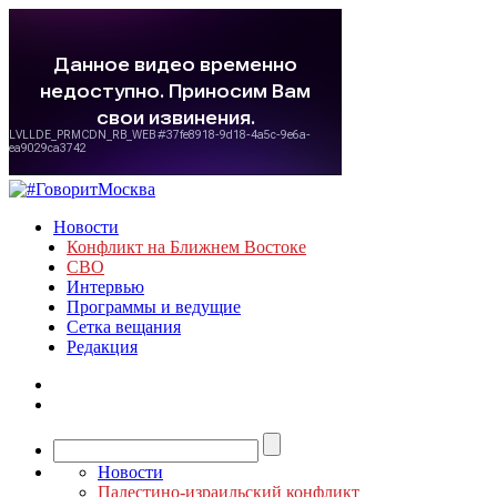
Новости
Конфликт на Ближнем Востоке
СВО
Интервью
Программы и ведущие
Сетка вещания
Редакция
Новости
Палестино-израильский конфликт