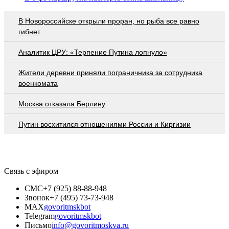
В Новороссийске открыли проран, но рыба все равно
гибнет
Аналитик ЦРУ: «Терпение Путина лопнуло»
Жители деревни приняли пограничника за сотрудника
военкомата
Москва отказала Берлину
Путин восхитился отношениями России и Киргизии
Связь с эфиром
СМС
+7 (925) 88-88-948
Звонок
+7 (495) 73-73-948
MAX
govoritmskbot
Telegram
govoritmskbot
Письмо
info@govoritmoskva.ru