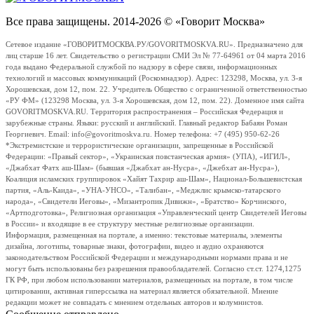
Все права защищены. 2014-2026 © «Говорит Москва»
Сетевое издание «ГОВОРИТМОСКВА.РУ/GOVORITMOSKVA.RU». Предназначено для
лиц старше 16 лет. Свидетельство о регистрации СМИ Эл № 77-64961 от 04 марта 2016
года выдано Федеральной службой по надзору в сфере связи, информационных
технологий и массовых коммуникаций (Роскомнадзор). Адрес: 123298, Москва, ул. 3-я
Хорошевская, дом 12, пом. 22. Учредитель Общество с ограниченной ответственностью
«РУ ФМ» (123298 Москва, ул. 3-я Хорошевская, дом 12, пом. 22). Доменное имя сайта
GOVORITMOSKVA.RU. Территория распространения – Российская Федерация и
зарубежные страны. Языки: русский и английский. Главный редактор Бабаян Роман
Георгиевич. Email: info@govoritmoskva.ru. Номер телефона: +7 (495) 950-62-26
*Экстремистские и террористические организации, запрещенные в Российской
Федерации: «Правый сектор», «Украинская повстанческая армия» (УПА), «ИГИЛ»,
«Джабхат Фатх аш-Шам» (бывшая «Джабхат ан-Нусра», «Джебхат ан-Нусра»),
Коалиция исламских группировок «Хайят Тахрир аш-Шам», Национал-Большевистская
партия, «Аль-Каида», «УНА-УНСО», «Талибан», «Меджлис крымско-татарского
народа», «Свидетели Иеговы», «Мизантропик Дивижн», «Братство» Корчинского,
«Артподготовка», Религиозная организация «Управленческий центр Свидетелей Иеговы
в России» и входящие в ее структуру местные религиозные организации.
Информация, размещенная на портале, а именно: текстовые материалы, элементы
дизайна, логотипы, товарные знаки, фотографии, видео и аудио охраняются
законодательством Российской Федерации и международными нормами права и не
могут быть использованы без разрешения правообладателей. Согласно ст.ст. 1274,1275
ГК РФ, при любом использовании материалов, размещенных на портале, в том числе
цитировании, активная гиперссылка на материал является обязательной. Мнение
редакции может не совпадать с мнением отдельных авторов и колумнистов.