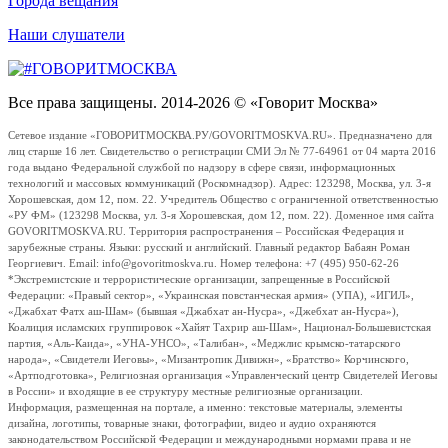
Города вещания
Наши слушатели
Все права защищены. 2014-2026 © «Говорит Москва»
Сетевое издание «ГОВОРИТМОСКВА.РУ/GOVORITMOSKVA.RU». Предназначено для
лиц старше 16 лет. Свидетельство о регистрации СМИ Эл № 77-64961 от 04 марта 2016
года выдано Федеральной службой по надзору в сфере связи, информационных
технологий и массовых коммуникаций (Роскомнадзор). Адрес: 123298, Москва, ул. 3-я
Хорошевская, дом 12, пом. 22. Учредитель Общество с ограниченной ответственностью
«РУ ФМ» (123298 Москва, ул. 3-я Хорошевская, дом 12, пом. 22). Доменное имя сайта
GOVORITMOSKVA.RU. Территория распространения – Российская Федерация и
зарубежные страны. Языки: русский и английский. Главный редактор Бабаян Роман
Георгиевич. Email: info@govoritmoskva.ru. Номер телефона: +7 (495) 950-62-26
*Экстремистские и террористические организации, запрещенные в Российской
Федерации: «Правый сектор», «Украинская повстанческая армия» (УПА), «ИГИЛ»,
«Джабхат Фатх аш-Шам» (бывшая «Джабхат ан-Нусра», «Джебхат ан-Нусра»),
Коалиция исламских группировок «Хайят Тахрир аш-Шам», Национал-Большевистская
партия, «Аль-Каида», «УНА-УНСО», «Талибан», «Меджлис крымско-татарского
народа», «Свидетели Иеговы», «Мизантропик Дивижн», «Братство» Корчинского,
«Артподготовка», Религиозная организация «Управленческий центр Свидетелей Иеговы
в России» и входящие в ее структуру местные религиозные организации.
Информация, размещенная на портале, а именно: текстовые материалы, элементы
дизайна, логотипы, товарные знаки, фотографии, видео и аудио охраняются
законодательством Российской Федерации и международными нормами права и не