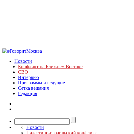
Новости
Конфликт на Ближнем Востоке
СВО
Интервью
Программы и ведущие
Сетка вещания
Редакция
Новости
Палестино-израильский конфликт