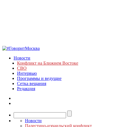
Новости
Конфликт на Ближнем Востоке
СВО
Интервью
Программы и ведущие
Сетка вещания
Редакция
Новости
Палестино-израильский конфликт