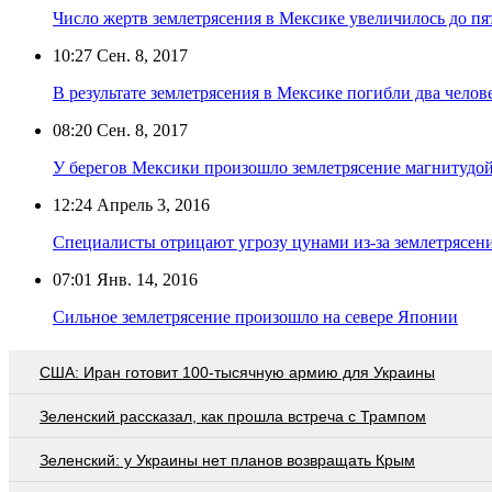
Число жертв землетрясения в Мексике увеличилось до пя
10:27
Сен. 8, 2017
В результате землетрясения в Мексике погибли два челов
08:20
Сен. 8, 2017
У берегов Мексики произошло землетрясение магнитудой
12:24
Апрель 3, 2016
Специалисты отрицают угрозу цунами из-за землетрясени
07:01
Янв. 14, 2016
Сильное землетрясение произошло на севере Японии
США: Иран готовит 100-тысячную армию для Украины
Зеленский рассказал, как прошла встреча с Трампом
Зеленский: у Украины нет планов возвращать Крым