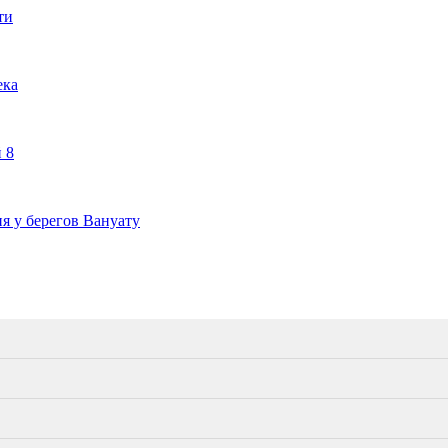
ти
ека
 8
я у берегов Вануату