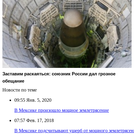
Заставим раскаяться: союзник России дал грозное
обещание
Новости по теме
09:55
Янв. 5, 2020
В Мексике произошло мощное землетрясение
07:57
Фев. 17, 2018
В Мексике подсчитывают ущерб от мощного землетрясен