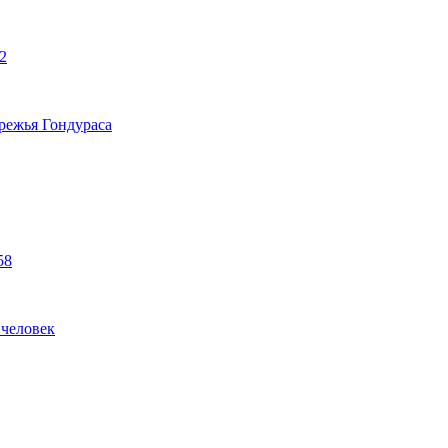
2
режья Гондураса
58
 человек