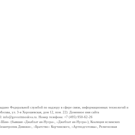
дано Федеральной службой по надзору в сфере связи, информационных технологий и
сква, ул. 3-я Хорошевская, дом 12, пом. 22). Доменное имя сайта
 info@govoritmoskva.ru. Номер телефона: +7 (495) 950-62-26
ш-Шам» (бывшая «Джабхат ан-Нусра», «Джебхат ан-Нусра»), Коалиция исламских
изантропик Дивижн», «Братство» Корчинского, «Артподготовка», Религиозная