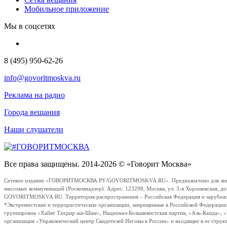
Мобильное приложение
Мы в соцсетях
8 (495) 950-62-26
info@govoritmoskva.ru
Реклама на радио
Города вещания
Наши слушатели
Все права защищены. 2014-2026 © «Говорит Москва»
Сетевое издание «ГОВОРИТМОСКВА.РУ/GOVORITMOSKVA.RU». Предназначено для лиц стар
массовых коммуникаций (Роскомнадзор). Адрес: 123298, Москва, ул. 3-я Хорошевская, д
GOVORITMOSKVA.RU. Территория распространения – Российская Федерация и зарубежные с
*Экстремистские и террористические организации, запрещенные в Российской Федераци
группировок «Хайят Тахрир аш-Шам», Национал-Большевистская партия, «Аль-Каида», 
организация «Управленческий центр Свидетелей Иеговы в России» и входящие в ее струк