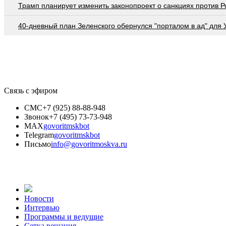
Трамп планирует изменить законопроект о санкциях против Р
40-дневный план Зеленского обернулся "порталом в ад" для
Связь с эфиром
СМС
+7 (925) 88-88-948
Звонок
+7 (495) 73-73-948
MAX
govoritmskbot
Telegram
govoritmskbot
Письмо
info@govoritmoskva.ru
Новости
Интервью
Программы и ведущие
Сетка вещания