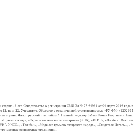
ше 16 лет. Свидетельство о регистрации СМИ Эл № 77-64961 от 04 марта 2016 года вы
ом 12, пом. 22. Учредитель Общество с ограниченной ответственностью «РУ ФМ» (123298 Мо
траны. Языки: русский и английский. Главный редактор Бабаян Роман Георгиевич. Email:
и: «Правый сектор», «Украинская повстанческая армия» (УПА), «ИГИЛ», «Джабхат Фатх а
«УНА-УНСО», «Талибан», «Меджлис крымско-татарского народа», «Свидетели Иеговы», «М
туру местные религиозные организации.