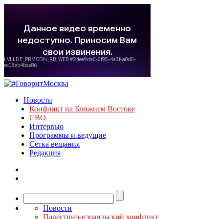
Новости
Конфликт на Ближнем Востоке
СВО
Интервью
Программы и ведущие
Сетка вещания
Редакция
Новости
Палестино-израильский конфликт