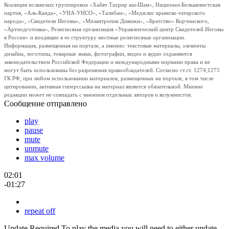
Коалиция исламских группировок «Хайят Тахрир аш-Шам», Национал-Большевистская
партия, «Аль-Каида», «УНА-УНСО», «Талибан», «Меджлис крымско-татарского
народа», «Свидетели Иеговы», «Мизантропик Дивижн», «Братство» Корчинского,
«Артподготовка», Религиозная организация «Управленческий центр Свидетелей Иеговы
в России» и входящие в ее структуру местные религиозные организации.
Информация, размещенная на портале, а именно: текстовые материалы, элементы
дизайна, логотипы, товарные знаки, фотографии, видео и аудио охраняются
законодательством Российской Федерации и международными нормами права и не
могут быть использованы без разрешения правообладателей. Согласно ст.ст. 1274,1275
ГК РФ, при любом использовании материалов, размещенных на портале, в том числе
цитировании, активная гиперссылка на материал является обязательной. Мнение
редакции может не совпадать с мнением отдельных авторов и колумнистов.
Сообщение отправлено
play
pause
mute
unmute
max volume
02:01
-01:27
repeat off
Update Required
To play the media you will need to either update