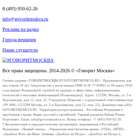
8 (495) 950-62-26
info@govoritmoskva.ru
Реклама на радио
Города вещания
Наши слушатели
Все права защищены. 2014-2026 © «Говорит Москва»
Сетевое издание «ГОВОРИТМОСКВА.РУ/GOVORITMOSKVA.RU». Предназначено для
лиц старше 16 лет. Свидетельство о регистрации СМИ Эл № 77-64961 от 04 марта 2016
года выдано Федеральной службой по надзору в сфере связи, информационных
технологий и массовых коммуникаций (Роскомнадзор). Адрес: 123298, Москва, ул. 3-я
Хорошевская, дом 12, пом. 22. Учредитель Общество с ограниченной ответственностью
«РУ ФМ» (123298 Москва, ул. 3-я Хорошевская, дом 12, пом. 22). Доменное имя сайта
GOVORITMOSKVA.RU. Территория распространения – Российская Федерация и
зарубежные страны. Языки: русский и английский. Главный редактор Бабаян Роман
Георгиевич. Email: info@govoritmoskva.ru. Номер телефона: +7 (495) 950-62-26
*Экстремистские и террористические организации, запрещенные в Российской
Федерации: «Правый сектор», «Украинская повстанческая армия» (УПА), «ИГИЛ»,
«Джабхат Фатх аш-Шам» (бывшая «Джабхат ан-Нусра», «Джебхат ан-Нусра»),