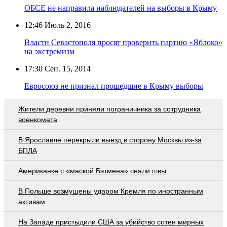
ОБСЕ не направила наблюдателей на выборы в Крыму
12:46
Июль 2, 2016
Власти Севастополя просят проверить партию «Яблоко»
на экстремизм
17:30
Сен. 15, 2014
Евросоюз не признал прошедшие в Крыму выборы
Жители деревни приняли пограничника за сотрудника
военкомата
В Ярославле перекрыли выезд в сторону Москвы из-за
БПЛА
Американке с «маской Бэтмена» сняли швы
В Польше возмущены ударом Кремля по иностранным
активам
На Западе пристыдили США за убийство сотен мирных