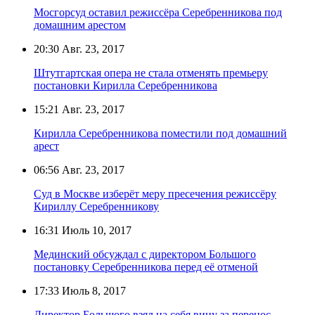
Мосгорсуд оставил режиссёра Серебренникова под
домашним арестом
20:30
Авг. 23, 2017
Штутгартская опера не стала отменять премьеру
постановки Кирилла Серебренникова
15:21
Авг. 23, 2017
Кирилла Серебренникова поместили под домашний
арест
06:56
Авг. 23, 2017
Суд в Москве изберёт меру пресечения режиссёру
Кириллу Серебренникову
16:31
Июль 10, 2017
Мединский обсуждал с директором Большого
постановку Серебренникова перед её отменой
17:33
Июль 8, 2017
Директор Большого взял на себя вину за перенос