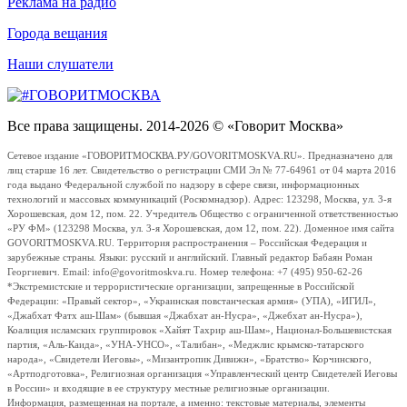
Реклама на радио
Города вещания
Наши слушатели
Все права защищены. 2014-2026 © «Говорит Москва»
Сетевое издание «ГОВОРИТМОСКВА.РУ/GOVORITMOSKVA.RU». Предназначено для
лиц старше 16 лет. Свидетельство о регистрации СМИ Эл № 77-64961 от 04 марта 2016
года выдано Федеральной службой по надзору в сфере связи, информационных
технологий и массовых коммуникаций (Роскомнадзор). Адрес: 123298, Москва, ул. 3-я
Хорошевская, дом 12, пом. 22. Учредитель Общество с ограниченной ответственностью
«РУ ФМ» (123298 Москва, ул. 3-я Хорошевская, дом 12, пом. 22). Доменное имя сайта
GOVORITMOSKVA.RU. Территория распространения – Российская Федерация и
зарубежные страны. Языки: русский и английский. Главный редактор Бабаян Роман
Георгиевич. Email: info@govoritmoskva.ru. Номер телефона: +7 (495) 950-62-26
*Экстремистские и террористические организации, запрещенные в Российской
Федерации: «Правый сектор», «Украинская повстанческая армия» (УПА), «ИГИЛ»,
«Джабхат Фатх аш-Шам» (бывшая «Джабхат ан-Нусра», «Джебхат ан-Нусра»),
Коалиция исламских группировок «Хайят Тахрир аш-Шам», Национал-Большевистская
партия, «Аль-Каида», «УНА-УНСО», «Талибан», «Меджлис крымско-татарского
народа», «Свидетели Иеговы», «Мизантропик Дивижн», «Братство» Корчинского,
«Артподготовка», Религиозная организация «Управленческий центр Свидетелей Иеговы
в России» и входящие в ее структуру местные религиозные организации.
Информация, размещенная на портале, а именно: текстовые материалы, элементы