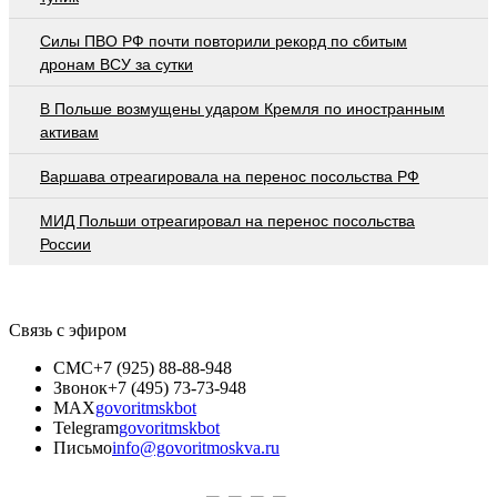
Cилы ПВО РФ почти повторили рекорд по сбитым
дронам ВСУ за сутки
В Польше возмущены ударом Кремля по иностранным
активам
Варшава отреагировала на перенос посольства РФ
МИД Польши отреагировал на перенос посольства
России
Связь с эфиром
СМС
+7 (925) 88-88-948
Звонок
+7 (495) 73-73-948
MAX
govoritmskbot
Telegram
govoritmskbot
Письмо
info@govoritmoskva.ru