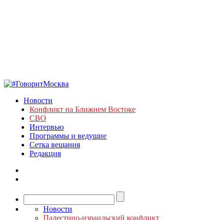
Новости
Конфликт на Ближнем Востоке
СВО
Интервью
Программы и ведущие
Сетка вещания
Редакция
Новости
Палестино-израильский конфликт