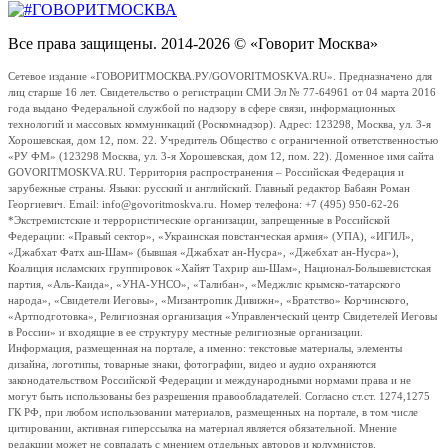
Все права защищены. 2014-2026 © «Говорит Москва»
Сетевое издание «ГОВОРИТМОСКВА.РУ/GOVORITMOSKVA.RU». Предназначено для
лиц старше 16 лет. Свидетельство о регистрации СМИ Эл № 77-64961 от 04 марта 2016
года выдано Федеральной службой по надзору в сфере связи, информационных
технологий и массовых коммуникаций (Роскомнадзор). Адрес: 123298, Москва, ул. 3-я
Хорошевская, дом 12, пом. 22. Учредитель Общество с ограниченной ответственностью
«РУ ФМ» (123298 Москва, ул. 3-я Хорошевская, дом 12, пом. 22). Доменное имя сайта
GOVORITMOSKVA.RU. Территория распространения – Российская Федерация и
зарубежные страны. Языки: русский и английский. Главный редактор Бабаян Роман
Георгиевич. Email: info@govoritmoskva.ru. Номер телефона: +7 (495) 950-62-26
*Экстремистские и террористические организации, запрещенные в Российской
Федерации: «Правый сектор», «Украинская повстанческая армия» (УПА), «ИГИЛ»,
«Джабхат Фатх аш-Шам» (бывшая «Джабхат ан-Нусра», «Джебхат ан-Нусра»),
Коалиция исламских группировок «Хайят Тахрир аш-Шам», Национал-Большевистская
партия, «Аль-Каида», «УНА-УНСО», «Талибан», «Меджлис крымско-татарского
народа», «Свидетели Иеговы», «Мизантропик Дивижн», «Братство» Корчинского,
«Артподготовка», Религиозная организация «Управленческий центр Свидетелей Иеговы
в России» и входящие в ее структуру местные религиозные организации.
Информация, размещенная на портале, а именно: текстовые материалы, элементы
дизайна, логотипы, товарные знаки, фотографии, видео и аудио охраняются
законодательством Российской Федерации и международными нормами права и не
могут быть использованы без разрешения правообладателей. Согласно ст.ст. 1274,1275
ГК РФ, при любом использовании материалов, размещенных на портале, в том числе
цитировании, активная гиперссылка на материал является обязательной. Мнение
редакции может не совпадать с мнением отдельных авторов и колумнистов.