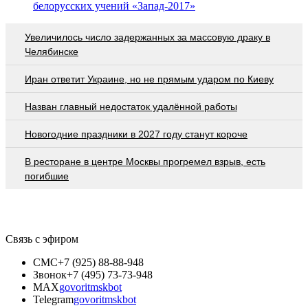
белорусских учений «Запад-2017»
Увеличилось число задержанных за массовую драку в
Челябинске
Иран ответит Украине, но не прямым ударом по Киеву
Назван главный недостаток удалённой работы
Новогодние праздники в 2027 году станут короче
В ресторане в центре Москвы прогремел взрыв, есть
погибшие
Связь с эфиром
СМС
+7 (925) 88-88-948
Звонок
+7 (495) 73-73-948
MAX
govoritmskbot
Telegram
govoritmskbot