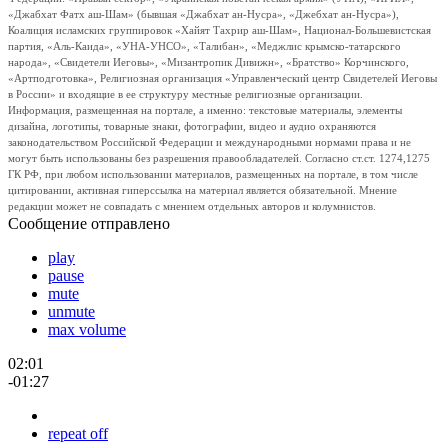
«Джабхат Фатх аш-Шам» (бывшая «Джабхат ан-Нусра», «Джебхат ан-Нусра»),
Коалиция исламских группировок «Хайят Тахрир аш-Шам», Национал-Большевистская
партия, «Аль-Каида», «УНА-УНСО», «Талибан», «Меджлис крымско-татарского
народа», «Свидетели Иеговы», «Мизантропик Дивижн», «Братство» Корчинского,
«Артподготовка», Религиозная организация «Управленческий центр Свидетелей Иеговы
в России» и входящие в ее структуру местные религиозные организации.
Информация, размещенная на портале, а именно: текстовые материалы, элементы
дизайна, логотипы, товарные знаки, фотографии, видео и аудио охраняются
законодательством Российской Федерации и международными нормами права и не
могут быть использованы без разрешения правообладателей. Согласно ст.ст. 1274,1275
ГК РФ, при любом использовании материалов, размещенных на портале, в том числе
цитировании, активная гиперссылка на материал является обязательной. Мнение
редакции может не совпадать с мнением отдельных авторов и колумнистов.
Сообщение отправлено
play
pause
mute
unmute
max volume
02:01
-01:27
repeat off