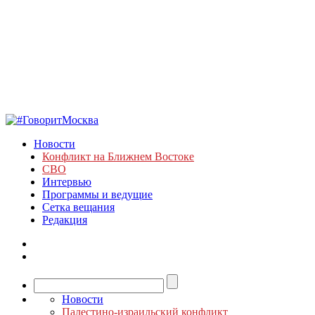
Новости
Конфликт на Ближнем Востоке
СВО
Интервью
Программы и ведущие
Сетка вещания
Редакция
Новости
Палестино-израильский конфликт