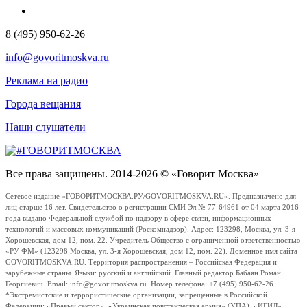
8 (495) 950-62-26
info@govoritmoskva.ru
Реклама на радио
Города вещания
Наши слушатели
Все права защищены. 2014-2026 © «Говорит Москва»
Сетевое издание «ГОВОРИТМОСКВА.РУ/GOVORITMOSKVA.RU». Предназначено для
лиц старше 16 лет. Свидетельство о регистрации СМИ Эл № 77-64961 от 04 марта 2016
года выдано Федеральной службой по надзору в сфере связи, информационных
технологий и массовых коммуникаций (Роскомнадзор). Адрес: 123298, Москва, ул. 3-я
Хорошевская, дом 12, пом. 22. Учредитель Общество с ограниченной ответственностью
«РУ ФМ» (123298 Москва, ул. 3-я Хорошевская, дом 12, пом. 22). Доменное имя сайта
GOVORITMOSKVA.RU. Территория распространения – Российская Федерация и
зарубежные страны. Языки: русский и английский. Главный редактор Бабаян Роман
Георгиевич. Email: info@govoritmoskva.ru. Номер телефона: +7 (495) 950-62-26
*Экстремистские и террористические организации, запрещенные в Российской
Федерации: «Правый сектор», «Украинская повстанческая армия» (УПА), «ИГИЛ»,