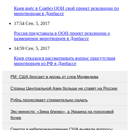
Киев внёс в Совбез ООН свой проект резолюции по
миротворцам в Донбассе
17:54
Сен. 5, 2017
Россия представила в ООН проект резолюции о
размещении миротворцев в Донбассе
14:59
Сен. 5, 2017
Киев отказался рассматривать вопрос присутствия
миротворцев из РФ в Донбассе
PM: США бросает в дрожь от слов Медведева
Страны Центральной Азии больше не ставят на Россию
Рубль продолжает стремительно падать
Экс-министр: «Зима близко», а Украина на пороховой
бочке
Смерти в киберкомандовании США вызвали вопросы