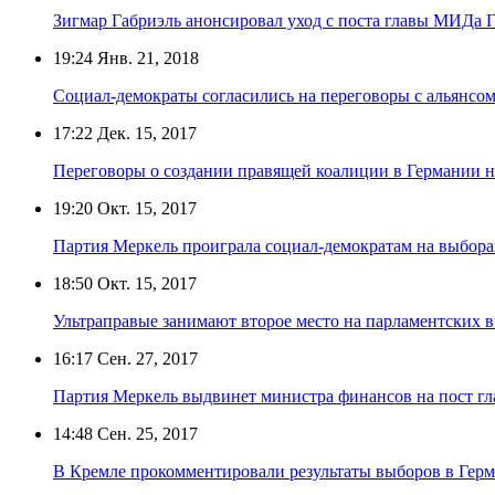
Зигмар Габриэль анонсировал уход с поста главы МИДа 
19:24
Янв. 21, 2018
Социал-демократы согласились на переговоры с альянсо
17:22
Дек. 15, 2017
Переговоры о создании правящей коалиции в Германии н
19:20
Окт. 15, 2017
Партия Меркель проиграла социал-демократам на выбор
18:50
Окт. 15, 2017
Ультраправые занимают второе место на парламентских 
16:17
Сен. 27, 2017
Партия Меркель выдвинет министра финансов на пост гла
14:48
Сен. 25, 2017
В Кремле прокомментировали результаты выборов в Гер