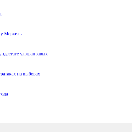
ль
лу Меркель
ундестаге ультраправых
ератаках на выборах
года