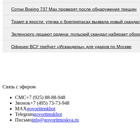
Сотни Boeing 737 Max проверят после обнаружения трещин
Трамп в ярости: утечка о боеприпасах вызвала новый сканда
Зеленского лишают ордена: польский скандал набирает обор
Офицер ВСУ требует «Искандеры» для ударов по Москве
Связь с эфиром
СМС
+7 (925) 88-88-948
Звонок
+7 (495) 73-73-948
MAX
govoritmskbot
Telegram
govoritmskbot
Письмо
info@govoritmoskva.ru