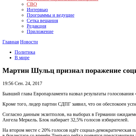
СВО
Интервью
Программы и ведущие
Сетка вещания
Редакция
Приложение
Главная
Новости
Политика
В мире
Мартин Шульц признал поражение соци
19:56
Сен. 24, 2017
Бывший глава Европарламента назвал результаты голосования
Кроме того, лидер партии СДПГ заявил, что он обеспокоен усп
Согласно данным экзитполов, на выборах в Германии ожидаем
Ангела Меркель. Блок набирает 32,5% голосов избирателей.
На втором месте с 20% голосов идёт социал-демократическая п
в бундестаге со времён Третьего рейха появятся представители