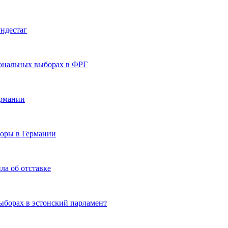
ндестаг
ональных выборах в ФРГ
ермании
боры в Германии
ла об отставке
ыборах в эстонский парламент