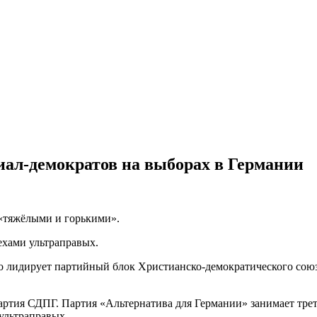
ал-демократов на выборах в Германии
 «тяжёлыми и горькими».
ехами ультраправых.
о лидирует партийный блок Христианско-демократического союз
артия СДПГ. Партия «Альтернатива для Германии» занимает трет
 ультраправых.