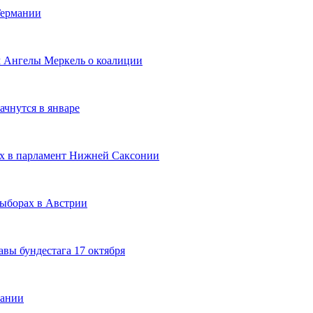
Германии
м Ангелы Меркель о коалиции
ачнутся в январе
ах в парламент Нижней Саксонии
выборах в Австрии
вы бундестага 17 октября
мании