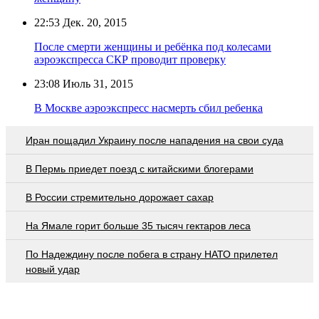
22:53
Дек. 20, 2015
После смерти женщины и ребёнка под колесами
аэроэкспресса СКР проводит проверку
23:08
Июль 31, 2015
В Москве аэроэкспресс насмерть сбил ребенка
Иран пощадил Украину после нападения на свои суда
В Пермь приедет поезд с китайскими блогерами
В России стремительно дорожает сахар
На Ямале горит больше 35 тысяч гектаров леса
По Надеждину после побега в страну НАТО прилетел
новый удар