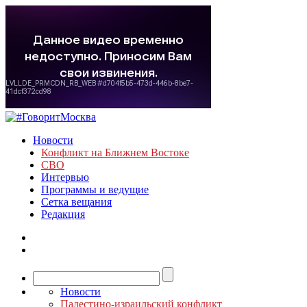
Новости
Конфликт на Ближнем Востоке
СВО
Интервью
Программы и ведущие
Сетка вещания
Редакция
Новости
Палестино-израильский конфликт