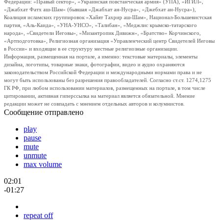
Федерации: «Правый сектор», «Украинская повстанческая армия» (УПА), «ИГИЛ»,
«Джабхат Фатх аш-Шам» (бывшая «Джабхат ан-Нусра», «Джебхат ан-Нусра»),
Коалиция исламских группировок «Хайят Тахрир аш-Шам», Национал-Большевистская
партия, «Аль-Каида», «УНА-УНСО», «Талибан», «Меджлис крымско-татарского
народа», «Свидетели Иеговы», «Мизантропик Дивижн», «Братство» Корчинского,
«Артподготовка», Религиозная организация «Управленческий центр Свидетелей Иеговы
в России» и входящие в ее структуру местные религиозные организации.
Информация, размещенная на портале, а именно: текстовые материалы, элементы
дизайна, логотипы, товарные знаки, фотографии, видео и аудио охраняются
законодательством Российской Федерации и международными нормами права и не
могут быть использованы без разрешения правообладателей. Согласно ст.ст. 1274,1275
ГК РФ, при любом использовании материалов, размещенных на портале, в том числе
цитировании, активная гиперссылка на материал является обязательной. Мнение
редакции может не совпадать с мнением отдельных авторов и колумнистов.
Сообщение отправлено
play
pause
mute
unmute
max volume
02:01
-01:27
repeat off