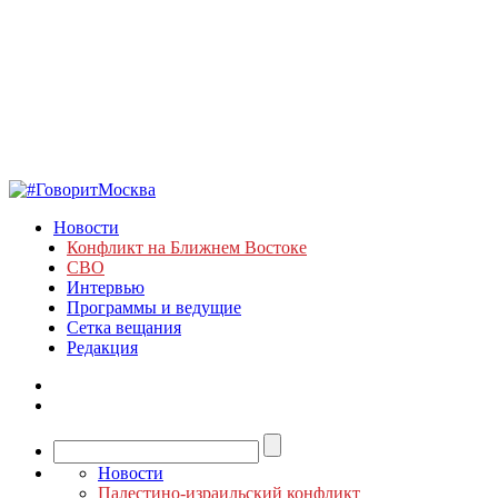
Новости
Конфликт на Ближнем Востоке
СВО
Интервью
Программы и ведущие
Сетка вещания
Редакция
Новости
Палестино-израильский конфликт