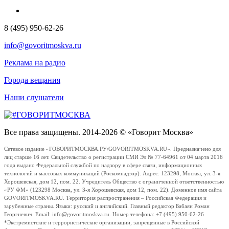
8 (495) 950-62-26
info@govoritmoskva.ru
Реклама на радио
Города вещания
Наши слушатели
Все права защищены. 2014-2026 © «Говорит Москва»
Сетевое издание «ГОВОРИТМОСКВА.РУ/GOVORITMOSKVA.RU». Предназначено для
лиц старше 16 лет. Свидетельство о регистрации СМИ Эл № 77-64961 от 04 марта 2016
года выдано Федеральной службой по надзору в сфере связи, информационных
технологий и массовых коммуникаций (Роскомнадзор). Адрес: 123298, Москва, ул. 3-я
Хорошевская, дом 12, пом. 22. Учредитель Общество с ограниченной ответственностью
«РУ ФМ» (123298 Москва, ул. 3-я Хорошевская, дом 12, пом. 22). Доменное имя сайта
GOVORITMOSKVA.RU. Территория распространения – Российская Федерация и
зарубежные страны. Языки: русский и английский. Главный редактор Бабаян Роман
Георгиевич. Email: info@govoritmoskva.ru. Номер телефона: +7 (495) 950-62-26
*Экстремистские и террористические организации, запрещенные в Российской