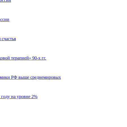
России
оссии
 счастья
вой терапией» 90-х гг.
номики РФ выше среднемировых
 году на уровне 2%