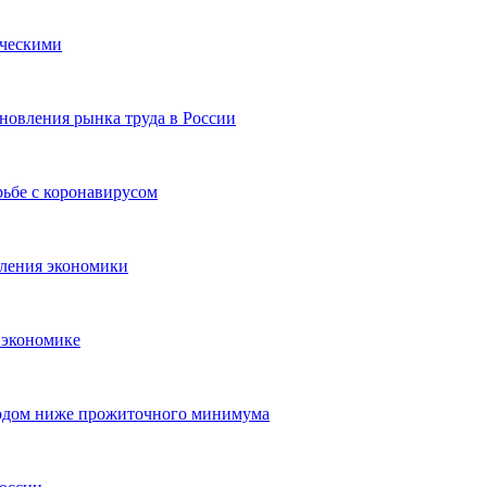
ическими
ановления рынка труда в России
ьбе с коронавирусом
вления экономики
 экономике
ходом ниже прожиточного минимума