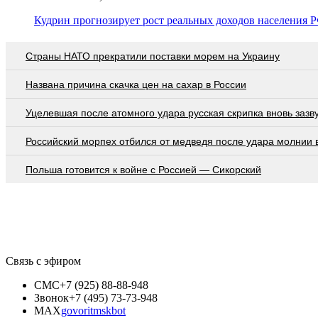
Кудрин прогнозирует рост реальных доходов населения Р
Страны НАТО прекратили поставки морем на Украину
Названа причина скачка цен на сахар в России
Уцелевшая после атомного удара русская скрипка вновь зазв
Российский морпех отбился от медведя после удара молнии 
Польша готовится к войне с Россией — Сикорский
Связь с эфиром
СМС
+7 (925) 88-88-948
Звонок
+7 (495) 73-73-948
MAX
govoritmskbot