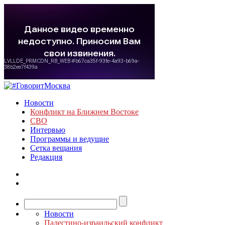
Новости
Конфликт на Ближнем Востоке
СВО
Интервью
Программы и ведущие
Сетка вещания
Редакция
Новости
Палестино-израильский конфликт