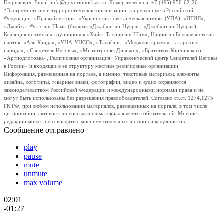
Георгиевич. Email: info@govoritmoskva.ru. Номер телефона: +7 (495) 950-62-26
*Экстремистские и террористические организации, запрещенные в Российской
Федерации: «Правый сектор», «Украинская повстанческая армия» (УПА), «ИГИЛ»,
«Джабхат Фатх аш-Шам» (бывшая «Джабхат ан-Нусра», «Джебхат ан-Нусра»),
Коалиция исламских группировок «Хайят Тахрир аш-Шам», Национал-Большевистская
партия, «Аль-Каида», «УНА-УНСО», «Талибан», «Меджлис крымско-татарского
народа», «Свидетели Иеговы», «Мизантропик Дивижн», «Братство» Корчинского,
«Артподготовка», Религиозная организация «Управленческий центр Свидетелей Иеговы
в России» и входящие в ее структуру местные религиозные организации.
Информация, размещенная на портале, а именно: текстовые материалы, элементы
дизайна, логотипы, товарные знаки, фотографии, видео и аудио охраняются
законодательством Российской Федерации и международными нормами права и не
могут быть использованы без разрешения правообладателей. Согласно ст.ст. 1274,1275
ГК РФ, при любом использовании материалов, размещенных на портале, в том числе
цитировании, активная гиперссылка на материал является обязательной. Мнение
редакции может не совпадать с мнением отдельных авторов и колумнистов.
Сообщение отправлено
play
pause
mute
unmute
max volume
02:01
-01:27