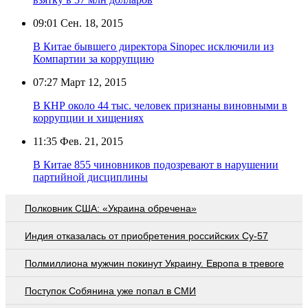
09:01
Сен. 18, 2015
В Китае бывшего директора Sinopec исключили из
Компартии за коррупцию
07:27
Март 12, 2015
В КНР около 44 тыс. человек признаны виновными в
коррупции и хищениях
11:35
Фев. 21, 2015
В Китае 855 чиновников подозревают в нарушении
партийной дисциплины
Полковник США: «Украина обречена»
Индия отказалась от приобретения российских Су-57
Полмиллиона мужчин покинут Украину. Европа в тревоге
Поступок Собянина уже попал в СМИ