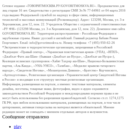
Сетевое издание «ГОВОРИТМОСКВА.РУ/GOVORITMOSKVA.RU». Предназначено для
лиц старше 16 лет. Свидетельство о регистрации СМИ Эл № 77-64961 от 04 марта 2016
года выдано Федеральной службой по надзору в сфере связи, информационных
технологий и массовых коммуникаций (Роскомнадзор). Адрес: 123298, Москва, ул. 3-я
Хорошевская, дом 12, пом. 22. Учредитель Общество с ограниченной ответственностью
«РУ ФМ» (123298 Москва, ул. 3-я Хорошевская, дом 12, пом. 22). Доменное имя сайта
GOVORITMOSKVA.RU. Территория распространения – Российская Федерация и
зарубежные страны. Языки: русский и английский. Главный редактор Бабаян Роман
Георгиевич. Email: info@govoritmoskva.ru. Номер телефона: +7 (495) 950-62-26
*Экстремистские и террористические организации, запрещенные в Российской
Федерации: «Правый сектор», «Украинская повстанческая армия» (УПА), «ИГИЛ»,
«Джабхат Фатх аш-Шам» (бывшая «Джабхат ан-Нусра», «Джебхат ан-Нусра»),
Коалиция исламских группировок «Хайят Тахрир аш-Шам», Национал-Большевистская
партия, «Аль-Каида», «УНА-УНСО», «Талибан», «Меджлис крымско-татарского
народа», «Свидетели Иеговы», «Мизантропик Дивижн», «Братство» Корчинского,
«Артподготовка», Религиозная организация «Управленческий центр Свидетелей Иеговы
в России» и входящие в ее структуру местные религиозные организации.
Информация, размещенная на портале, а именно: текстовые материалы, элементы
дизайна, логотипы, товарные знаки, фотографии, видео и аудио охраняются
законодательством Российской Федерации и международными нормами права и не
могут быть использованы без разрешения правообладателей. Согласно ст.ст. 1274,1275
ГК РФ, при любом использовании материалов, размещенных на портале, в том числе
цитировании, активная гиперссылка на материал является обязательной. Мнение
редакции может не совпадать с мнением отдельных авторов и колумнистов.
Сообщение отправлено
play