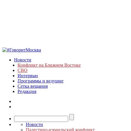
Новости
Конфликт на Ближнем Востоке
СВО
Интервью
Программы и ведущие
Сетка вещания
Редакция
Новости
Палестино-израильский конфликт