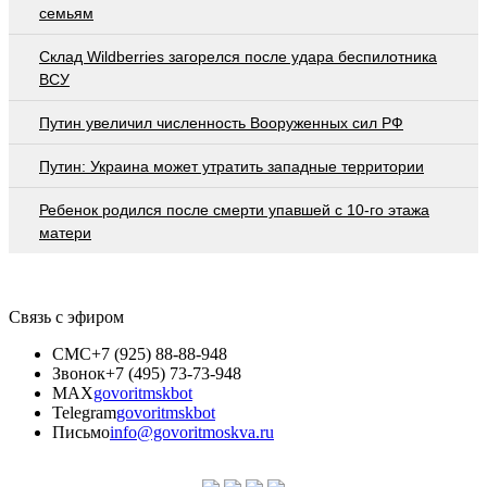
семьям
Склад Wildberries загорелся после удара беспилотника
ВСУ
Путин увеличил численность Вооруженных сил РФ
Путин: Украина может утратить западные территории
Ребенок родился после смерти упавшей с 10-го этажа
матери
Связь с эфиром
СМС
+7 (925) 88-88-948
Звонок
+7 (495) 73-73-948
MAX
govoritmskbot
Telegram
govoritmskbot
Письмо
info@govoritmoskva.ru