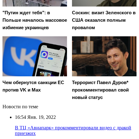
"Путин ждет тебя": в
Соскин: визит Зеленского в
Польше началось массовое
США оказался полным
избиение украинцев
провалом
Чем обернутся санкции ЕС
Террорист Павел Дуров*
против VK и Max
прокомментировал свой
новый статус
Новости по теме
16:54
Янв. 19, 2022
В ТЦ «Авиапарк» прокомментировали видео с дракой
приезжих