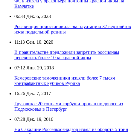
ФСБ изъяла у браконьера полтонны красной икры на
Камчатке
06:33
Дек. 6, 2023
Росавиация приостановила эксплуатацию 37 вертолётов
из-за поддельной резины
11:13
Сен. 10, 2020
В правительстве предложили запретить россиянам
перевозить более 10 кг красной икры
07:12
Янв. 29, 2018
Кемеровские таможенники изъяли более 7 тысяч
контрафактных кубиков Рубика
16:26
Дек. 7, 2017
Грузовик с 20 тоннами горбуши пропал по дороге из
Подмосковья в Петербург
07:28
Дек. 19, 2016
На Сахалине Россельхознадзор изъял из оборота 5 тонн