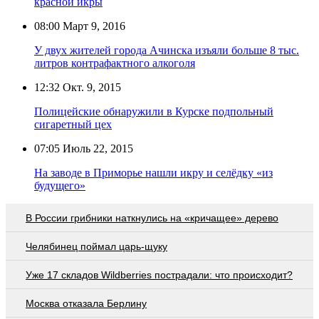
красной икры
08:00
Март 9, 2016
У двух жителей города Ачинска изъяли больше 8 тыс.
литров контрафактного алкоголя
12:32
Окт. 9, 2015
Полицейские обнаружили в Курске подпольный
сигаретный цех
07:05
Июль 22, 2015
На заводе в Приморье нашли икру и селёдку «из
будущего»
В России грибники наткнулись на «кричащее» дерево
Челябинец поймал царь-щуку
Уже 17 складов Wildberries пострадали: что происходит?
Москва отказала Берлину