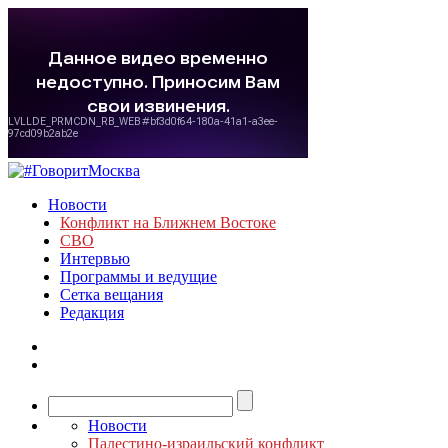
Новости
Конфликт на Ближнем Востоке
СВО
Интервью
Программы и ведущие
Сетка вещания
Редакция
Новости
Палестино-израильский конфликт