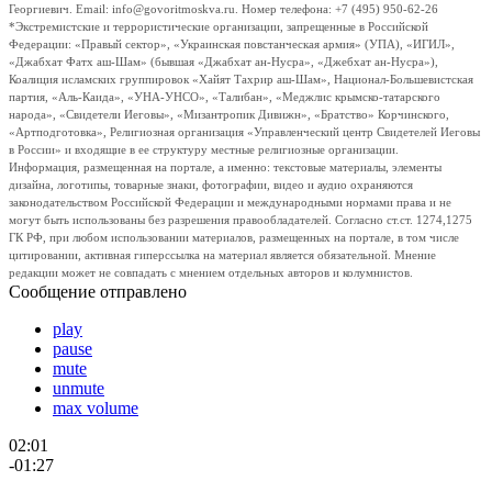
Георгиевич. Email: info@govoritmoskva.ru. Номер телефона: +7 (495) 950-62-26
*Экстремистские и террористические организации, запрещенные в Российской
Федерации: «Правый сектор», «Украинская повстанческая армия» (УПА), «ИГИЛ»,
«Джабхат Фатх аш-Шам» (бывшая «Джабхат ан-Нусра», «Джебхат ан-Нусра»),
Коалиция исламских группировок «Хайят Тахрир аш-Шам», Национал-Большевистская
партия, «Аль-Каида», «УНА-УНСО», «Талибан», «Меджлис крымско-татарского
народа», «Свидетели Иеговы», «Мизантропик Дивижн», «Братство» Корчинского,
«Артподготовка», Религиозная организация «Управленческий центр Свидетелей Иеговы
в России» и входящие в ее структуру местные религиозные организации.
Информация, размещенная на портале, а именно: текстовые материалы, элементы
дизайна, логотипы, товарные знаки, фотографии, видео и аудио охраняются
законодательством Российской Федерации и международными нормами права и не
могут быть использованы без разрешения правообладателей. Согласно ст.ст. 1274,1275
ГК РФ, при любом использовании материалов, размещенных на портале, в том числе
цитировании, активная гиперссылка на материал является обязательной. Мнение
редакции может не совпадать с мнением отдельных авторов и колумнистов.
Сообщение отправлено
play
pause
mute
unmute
max volume
02:01
-01:27