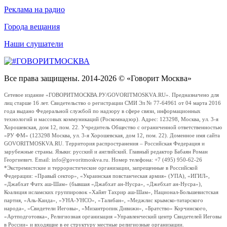
Реклама на радио
Города вещания
Наши слушатели
Все права защищены. 2014-2026 © «Говорит Москва»
Сетевое издание «ГОВОРИТМОСКВА.РУ/GOVORITMOSKVA.RU». Предназначено для
лиц старше 16 лет. Свидетельство о регистрации СМИ Эл № 77-64961 от 04 марта 2016
года выдано Федеральной службой по надзору в сфере связи, информационных
технологий и массовых коммуникаций (Роскомнадзор). Адрес: 123298, Москва, ул. 3-я
Хорошевская, дом 12, пом. 22. Учредитель Общество с ограниченной ответственностью
«РУ ФМ» (123298 Москва, ул. 3-я Хорошевская, дом 12, пом. 22). Доменное имя сайта
GOVORITMOSKVA.RU. Территория распространения – Российская Федерация и
зарубежные страны. Языки: русский и английский. Главный редактор Бабаян Роман
Георгиевич. Email: info@govoritmoskva.ru. Номер телефона: +7 (495) 950-62-26
*Экстремистские и террористические организации, запрещенные в Российской
Федерации: «Правый сектор», «Украинская повстанческая армия» (УПА), «ИГИЛ»,
«Джабхат Фатх аш-Шам» (бывшая «Джабхат ан-Нусра», «Джебхат ан-Нусра»),
Коалиция исламских группировок «Хайят Тахрир аш-Шам», Национал-Большевистская
партия, «Аль-Каида», «УНА-УНСО», «Талибан», «Меджлис крымско-татарского
народа», «Свидетели Иеговы», «Мизантропик Дивижн», «Братство» Корчинского,
«Артподготовка», Религиозная организация «Управленческий центр Свидетелей Иеговы
в России» и входящие в ее структуру местные религиозные организации.