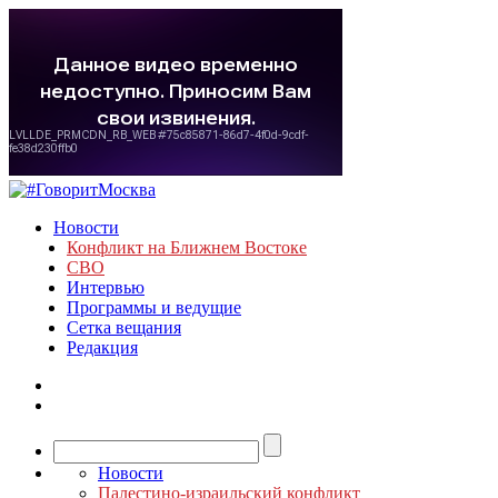
Новости
Конфликт на Ближнем Востоке
СВО
Интервью
Программы и ведущие
Сетка вещания
Редакция
Новости
Палестино-израильский конфликт