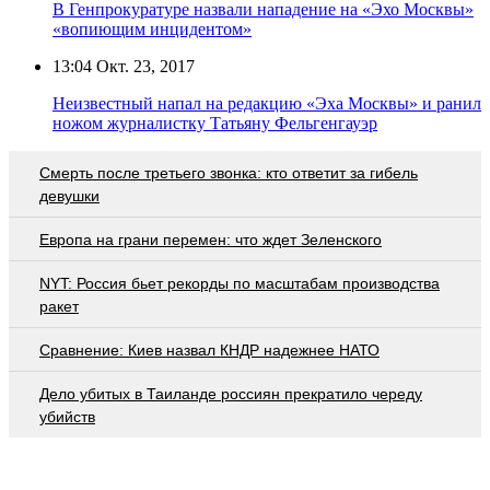
В Генпрокуратуре назвали нападение на «Эхо Москвы»
«вопиющим инцидентом»
13:04
Окт. 23, 2017
Неизвестный напал на редакцию «Эха Москвы» и ранил
ножом журналистку Татьяну Фельгенгауэр
Смерть после третьего звонка: кто ответит за гибель
девушки
Европа на грани перемен: что ждет Зеленского
NYT: Россия бьет рекорды по масштабам производства
ракет
Сравнение: Киев назвал КНДР надежнее НАТО
Дело убитых в Таиланде россиян прекратило череду
убийств