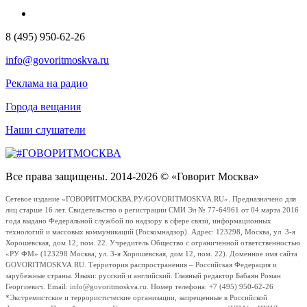
8 (495) 950-62-26
info@govoritmoskva.ru
Реклама на радио
Города вещания
Наши слушатели
Все права защищены. 2014-2026 © «Говорит Москва»
Сетевое издание «ГОВОРИТМОСКВА.РУ/GOVORITMOSKVA.RU». Предназначено для
лиц старше 16 лет. Свидетельство о регистрации СМИ Эл № 77-64961 от 04 марта 2016
года выдано Федеральной службой по надзору в сфере связи, информационных
технологий и массовых коммуникаций (Роскомнадзор). Адрес: 123298, Москва, ул. 3-я
Хорошевская, дом 12, пом. 22. Учредитель Общество с ограниченной ответственностью
«РУ ФМ» (123298 Москва, ул. 3-я Хорошевская, дом 12, пом. 22). Доменное имя сайта
GOVORITMOSKVA.RU. Территория распространения – Российская Федерация и
зарубежные страны. Языки: русский и английский. Главный редактор Бабаян Роман
Георгиевич. Email: info@govoritmoskva.ru. Номер телефона: +7 (495) 950-62-26
*Экстремистские и террористические организации, запрещенные в Российской