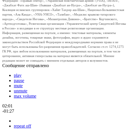
Федерации: «Правый сектор», «Украинская повстанческая армия» (УПА), «ИГИЛ»,
«Джабхат Фатх аш-Шам» (бывшая «Джабхат ан-Нусра», «Джебхат ан-Нусра»),
Коалиция исламских группировок «Хайят Тахрир аш-Шам», Национал-Большевистская
партия, «Аль-Каида», «УНА-УНСО», «Талибан», «Меджлис крымско-татарского
народа», «Свидетели Иеговы», «Мизантропик Дивижн», «Братство» Корчинского,
«Артподготовка», Религиозная организация «Управленческий центр Свидетелей Иеговы
в России» и входящие в ее структуру местные религиозные организации.
Информация, размещенная на портале, а именно: текстовые материалы, элементы
дизайна, логотипы, товарные знаки, фотографии, видео и аудио охраняются
законодательством Российской Федерации и международными нормами права и не
могут быть использованы без разрешения правообладателей. Согласно ст.ст. 1274,1275
ГК РФ, при любом использовании материалов, размещенных на портале, в том числе
цитировании, активная гиперссылка на материал является обязательной. Мнение
редакции может не совпадать с мнением отдельных авторов и колумнистов.
Сообщение отправлено
play
pause
mute
unmute
max volume
02:01
-01:27
repeat off