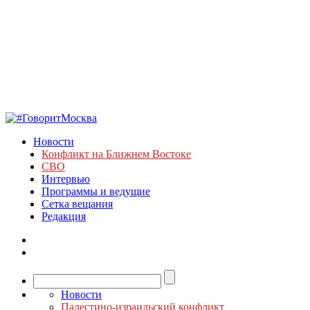
Новости
Конфликт на Ближнем Востоке
СВО
Интервью
Программы и ведущие
Сетка вещания
Редакция
Новости
Палестино-израильский конфликт