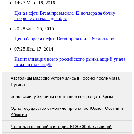
14:27
Март 18, 2016
Цена нефти Brent превысила 42 доллара за бочку
впервые с начала декабря
20:28
Фев. 25, 2015
Цена барреля нефти Brent превысила 60 долларов
07:25
Дек. 17, 2014
Капитализация всего российского рынка акций упала
ниже цены Google
Австрийцы массово устремились в Россию после указа
Путина
Зеленский: у Украины нет планов возвращать Крым
Одно государство отменило признание Южной Осетии и
Абхазии
Что стало с первой в истории ЕГЭ 500-балльницей