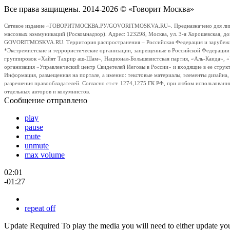
Все права защищены. 2014-2026 © «Говорит Москва»
Сетевое издание «ГОВОРИТМОСКВА.РУ/GOVORITMOSKVA.RU». Предназначено для лиц стар
массовых коммуникаций (Роскомнадзор). Адрес: 123298, Москва, ул. 3-я Хорошевская, д
GOVORITMOSKVA.RU. Территория распространения – Российская Федерация и зарубежные с
*Экстремистские и террористические организации, запрещенные в Российской Федераци
группировок «Хайят Тахрир аш-Шам», Национал-Большевистская партия, «Аль-Каида», 
организация «Управленческий центр Свидетелей Иеговы в России» и входящие в ее струк
Информация, размещенная на портале, а именно: текстовые материалы, элементы дизайна
разрешения правообладателей. Согласно ст.ст. 1274,1275 ГК РФ, при любом использовани
отдельных авторов и колумнистов.
Сообщение отправлено
play
pause
mute
unmute
max volume
02:01
-01:27
repeat off
Update Required
To play the media you will need to either update yo