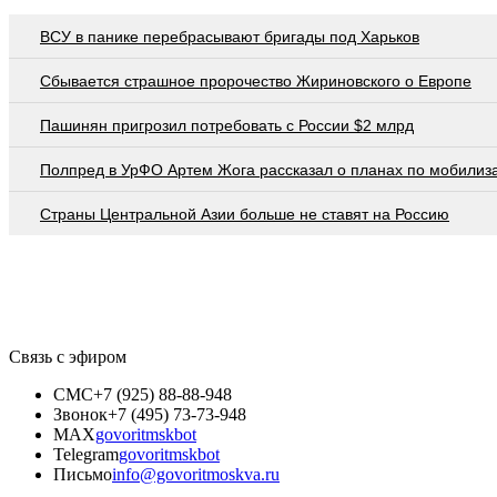
ВСУ в панике перебрасывают бригады под Харьков
Сбывается страшное пророчество Жириновского о Европе
Пашинян пригрозил потребовать c России $2 млрд
Полпред в УрФО Артем Жога рассказал о планах по мобилиз
Страны Центральной Азии больше не ставят на Россию
Связь с эфиром
СМС
+7 (925) 88-88-948
Звонок
+7 (495) 73-73-948
MAX
govoritmskbot
Telegram
govoritmskbot
Письмо
info@govoritmoskva.ru