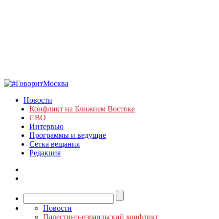
Новости
Конфликт на Ближнем Востоке
СВО
Интервью
Программы и ведущие
Сетка вещания
Редакция
Новости
Палестино-израильский конфликт