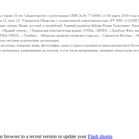
ше 16 лет. Свидетельство о регистрации СМИ Эл № 77-64961 от 04 марта 2016 года вы
ом 12, пом. 22. Учредитель Общество с ограниченной ответственностью «РУ ФМ» (123298 Мо
траны. Языки: русский и английский. Главный редактор Бабаян Роман Георгиевич. Email:
и: «Правый сектор», «Украинская повстанческая армия» (УПА), «ИГИЛ», «Джабхат Фатх а
«УНА-УНСО», «Талибан», «Меджлис крымско-татарского народа», «Свидетели Иеговы», «М
туру местные религиозные организации.
, логотипы, товарные знаки, фотографии, видео и аудио охраняются законодательством Ро
и материалов, размещенных на портале, в том числе цитировании, активная гиперссылка на 
ur browser to a recent version or update your
Flash plugin
.