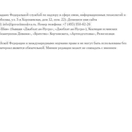
дано Федеральной службой по надзору в сфере связи, информационных технологий и
сква, ул. 3-я Хорошевская, дом 12, пом. 22). Доменное имя сайта
 info@govoritmoskva.ru. Номер телефона: +7 (495) 950-62-26
ш-Шам» (бывшая «Джабхат ан-Нусра», «Джебхат ан-Нусра»), Коалиция исламских
изантропик Дивижн», «Братство» Корчинского, «Артподготовка», Религиозная
ссийской Федерации и международными нормами права и не могут быть использованы без
материал является обязательной. Мнение редакции может не совпадать с мнением