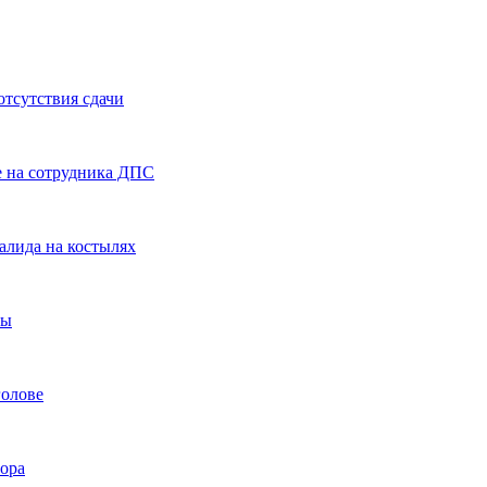
отсутствия сдачи
е на сотрудника ДПС
алида на костылях
вы
голове
тора