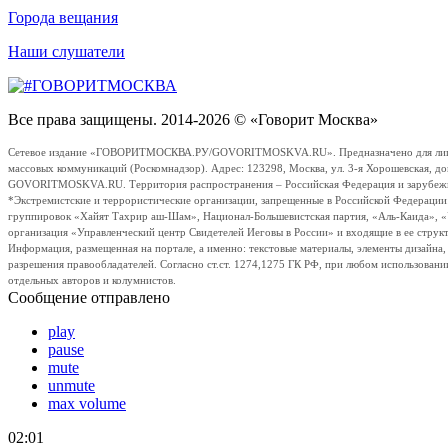
Города вещания
Наши слушатели
Все права защищены. 2014-2026 © «Говорит Москва»
Сетевое издание «ГОВОРИТМОСКВА.РУ/GOVORITMOSKVA.RU». Предназначено для лиц стар
массовых коммуникаций (Роскомнадзор). Адрес: 123298, Москва, ул. 3-я Хорошевская, д
GOVORITMOSKVA.RU. Территория распространения – Российская Федерация и зарубежные с
*Экстремистские и террористические организации, запрещенные в Российской Федераци
группировок «Хайят Тахрир аш-Шам», Национал-Большевистская партия, «Аль-Каида», 
организация «Управленческий центр Свидетелей Иеговы в России» и входящие в ее струк
Информация, размещенная на портале, а именно: текстовые материалы, элементы дизайна
разрешения правообладателей. Согласно ст.ст. 1274,1275 ГК РФ, при любом использовани
отдельных авторов и колумнистов.
Сообщение отправлено
play
pause
mute
unmute
max volume
02:01