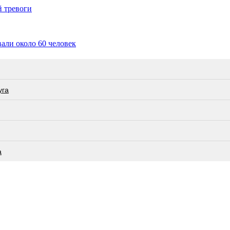
й тревоги
али около 60 человек
угa
а