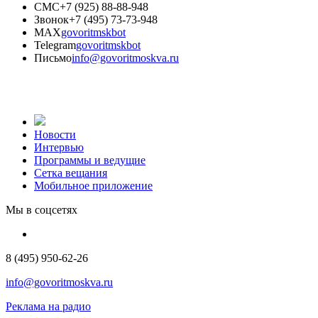
СМС
+7 (925) 88-88-948
Звонок
+7 (495) 73-73-948
MAX
govoritmskbot
Telegram
govoritmskbot
Письмо
info@govoritmoskva.ru
Новости
Интервью
Программы и ведущие
Сетка вещания
Мобильное приложение
Мы в соцсетях
8 (495) 950-62-26
info@govoritmoskva.ru
Реклама на радио