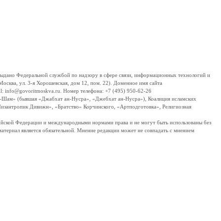
дано Федеральной службой по надзору в сфере связи, информационных технологий и
сква, ул. 3-я Хорошевская, дом 12, пом. 22). Доменное имя сайта
 info@govoritmoskva.ru. Номер телефона: +7 (495) 950-62-26
ш-Шам» (бывшая «Джабхат ан-Нусра», «Джебхат ан-Нусра»), Коалиция исламских
изантропик Дивижн», «Братство» Корчинского, «Артподготовка», Религиозная
ссийской Федерации и международными нормами права и не могут быть использованы без
материал является обязательной. Мнение редакции может не совпадать с мнением