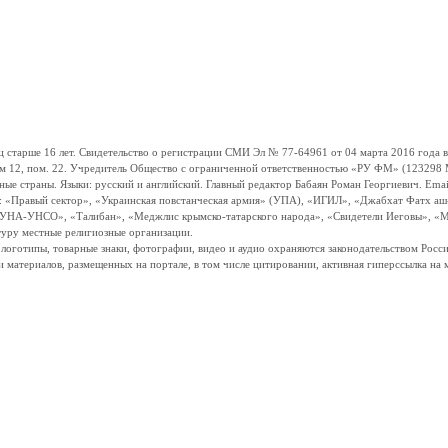
ше 16 лет. Свидетельство о регистрации СМИ Эл № 77-64961 от 04 марта 2016 года вы
ом 12, пом. 22. Учредитель Общество с ограниченной ответственностью «РУ ФМ» (123298 Мо
траны. Языки: русский и английский. Главный редактор Бабаян Роман Георгиевич. Email:
и: «Правый сектор», «Украинская повстанческая армия» (УПА), «ИГИЛ», «Джабхат Фатх а
«УНА-УНСО», «Талибан», «Меджлис крымско-татарского народа», «Свидетели Иеговы», «М
туру местные религиозные организации.
, логотипы, товарные знаки, фотографии, видео и аудио охраняются законодательством Ро
и материалов, размещенных на портале, в том числе цитировании, активная гиперссылка на 