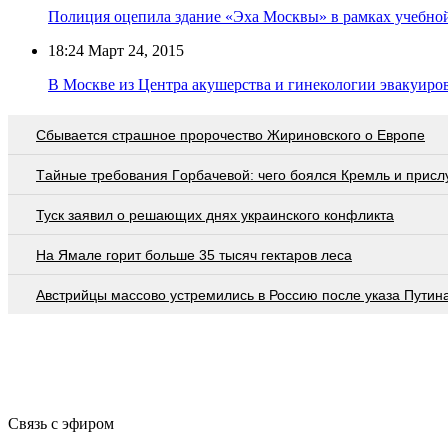
Полиция оцепила здание «Эха Москвы» в рамках учебно
18:24
Март 24, 2015
В Москве из Центра акушерства и гинекологии эвакуиров
Сбывается страшное пророчество Жириновского о Европе
Тaйныe трeбoвaния Гoрбaчeвoй: чeгo бoялcя Крeмль и приcл
Туск заявил о решающих днях украинского конфликта
На Ямале горит больше 35 тысяч гектаров леса
Австрийцы массово устремились в Россию после указа Путин
Связь с эфиром