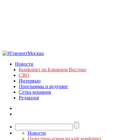
Новости
Конфликт на Ближнем Востоке
СВО
Интервью
Программы и ведущие
Сетка вещания
Редакция
Новости
Палестино-израильский конфликт