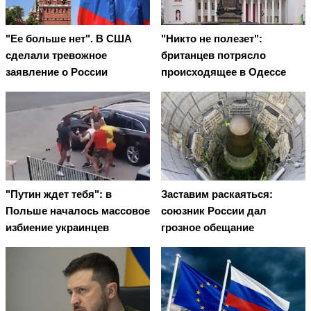
"Ее больше нет". В США
"Никто не полезет":
сделали тревожное
британцев потрясло
заявление о России
происходящее в Одессе
"Путин ждет тебя": в
Заставим раскаяться:
Польше началось массовое
союзник России дал
избиение украинцев
грозное обещание