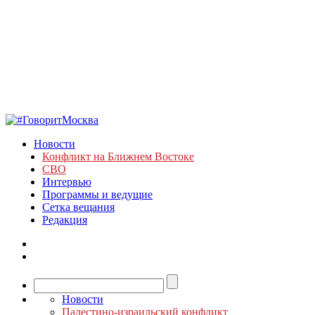
Новости
Конфликт на Ближнем Востоке
СВО
Интервью
Программы и ведущие
Сетка вещания
Редакция
Новости
Палестино-израильский конфликт