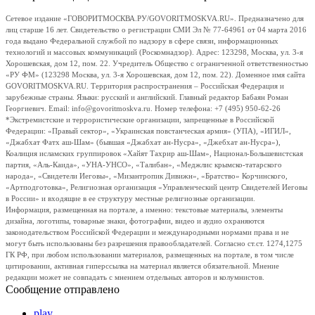
Сетевое издание «ГОВОРИТМОСКВА.РУ/GOVORITMOSKVA.RU». Предназначено для
лиц старше 16 лет. Свидетельство о регистрации СМИ Эл № 77-64961 от 04 марта 2016
года выдано Федеральной службой по надзору в сфере связи, информационных
технологий и массовых коммуникаций (Роскомнадзор). Адрес: 123298, Москва, ул. 3-я
Хорошевская, дом 12, пом. 22. Учредитель Общество с ограниченной ответственностью
«РУ ФМ» (123298 Москва, ул. 3-я Хорошевская, дом 12, пом. 22). Доменное имя сайта
GOVORITMOSKVA.RU. Территория распространения – Российская Федерация и
зарубежные страны. Языки: русский и английский. Главный редактор Бабаян Роман
Георгиевич. Email: info@govoritmoskva.ru. Номер телефона: +7 (495) 950-62-26
*Экстремистские и террористические организации, запрещенные в Российской
Федерации: «Правый сектор», «Украинская повстанческая армия» (УПА), «ИГИЛ»,
«Джабхат Фатх аш-Шам» (бывшая «Джабхат ан-Нусра», «Джебхат ан-Нусра»),
Коалиция исламских группировок «Хайят Тахрир аш-Шам», Национал-Большевистская
партия, «Аль-Каида», «УНА-УНСО», «Талибан», «Меджлис крымско-татарского
народа», «Свидетели Иеговы», «Мизантропик Дивижн», «Братство» Корчинского,
«Артподготовка», Религиозная организация «Управленческий центр Свидетелей Иеговы
в России» и входящие в ее структуру местные религиозные организации.
Информация, размещенная на портале, а именно: текстовые материалы, элементы
дизайна, логотипы, товарные знаки, фотографии, видео и аудио охраняются
законодательством Российской Федерации и международными нормами права и не
могут быть использованы без разрешения правообладателей. Согласно ст.ст. 1274,1275
ГК РФ, при любом использовании материалов, размещенных на портале, в том числе
цитировании, активная гиперссылка на материал является обязательной. Мнение
редакции может не совпадать с мнением отдельных авторов и колумнистов.
Сообщение отправлено
play