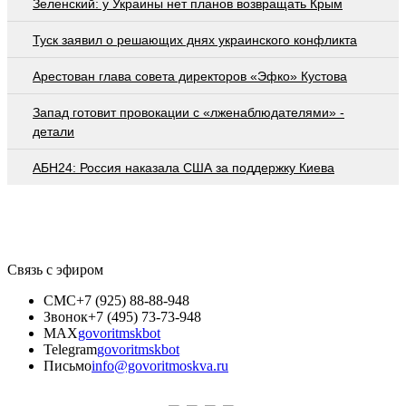
Зеленский: у Украины нет планов возвращать Крым
Туск заявил о решающих днях украинского конфликта
Арестован глава совета директоров «Эфко» Кустова
Запад готовит провокации с «лженаблюдателями» -
детали
АБН24: Россия наказала США за поддержку Киева
Связь с эфиром
СМС
+7 (925) 88-88-948
Звонок
+7 (495) 73-73-948
MAX
govoritmskbot
Telegram
govoritmskbot
Письмо
info@govoritmoskva.ru