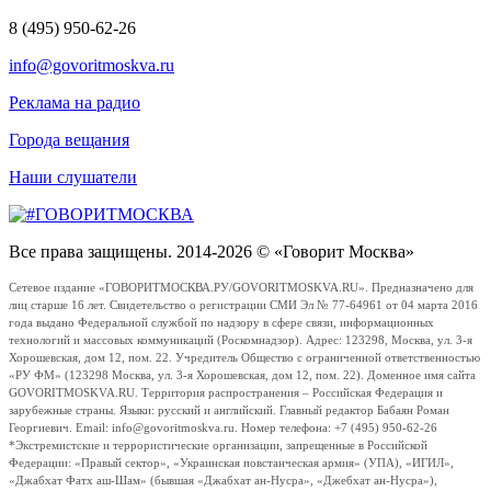
8 (495) 950-62-26
info@govoritmoskva.ru
Реклама на радио
Города вещания
Наши слушатели
Все права защищены. 2014-2026 © «Говорит Москва»
Сетевое издание «ГОВОРИТМОСКВА.РУ/GOVORITMOSKVA.RU». Предназначено для
лиц старше 16 лет. Свидетельство о регистрации СМИ Эл № 77-64961 от 04 марта 2016
года выдано Федеральной службой по надзору в сфере связи, информационных
технологий и массовых коммуникаций (Роскомнадзор). Адрес: 123298, Москва, ул. 3-я
Хорошевская, дом 12, пом. 22. Учредитель Общество с ограниченной ответственностью
«РУ ФМ» (123298 Москва, ул. 3-я Хорошевская, дом 12, пом. 22). Доменное имя сайта
GOVORITMOSKVA.RU. Территория распространения – Российская Федерация и
зарубежные страны. Языки: русский и английский. Главный редактор Бабаян Роман
Георгиевич. Email: info@govoritmoskva.ru. Номер телефона: +7 (495) 950-62-26
*Экстремистские и террористические организации, запрещенные в Российской
Федерации: «Правый сектор», «Украинская повстанческая армия» (УПА), «ИГИЛ»,
«Джабхат Фатх аш-Шам» (бывшая «Джабхат ан-Нусра», «Джебхат ан-Нусра»),