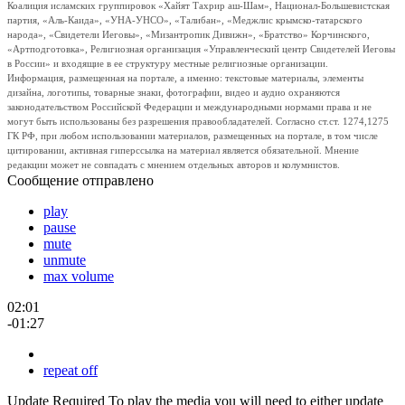
Коалиция исламских группировок «Хайят Тахрир аш-Шам», Национал-Большевистская
партия, «Аль-Каида», «УНА-УНСО», «Талибан», «Меджлис крымско-татарского
народа», «Свидетели Иеговы», «Мизантропик Дивижн», «Братство» Корчинского,
«Артподготовка», Религиозная организация «Управленческий центр Свидетелей Иеговы
в России» и входящие в ее структуру местные религиозные организации.
Информация, размещенная на портале, а именно: текстовые материалы, элементы
дизайна, логотипы, товарные знаки, фотографии, видео и аудио охраняются
законодательством Российской Федерации и международными нормами права и не
могут быть использованы без разрешения правообладателей. Согласно ст.ст. 1274,1275
ГК РФ, при любом использовании материалов, размещенных на портале, в том числе
цитировании, активная гиперссылка на материал является обязательной. Мнение
редакции может не совпадать с мнением отдельных авторов и колумнистов.
Сообщение отправлено
play
pause
mute
unmute
max volume
02:01
-01:27
repeat off
Update Required
To play the media you will need to either update