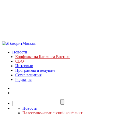
Новости
Конфликт на Ближнем Востоке
СВО
Интервью
Программы и ведущие
Сетка вещания
Редакция
Новости
Палестино-израильский конфликт