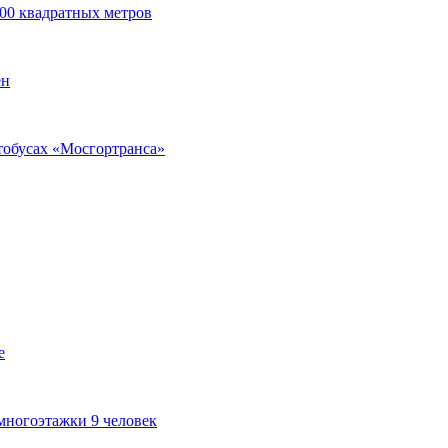
00 квадратных метров
ен
тобусах «Мосгортранса»
е
многоэтажки 9 человек