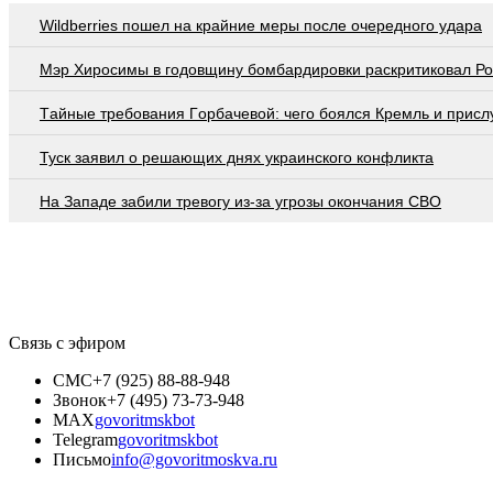
Wildberries пошел на крайние меры после очередного удара
Мэр Хиросимы в годовщину бомбардировки раскритиковал Р
Тaйныe трeбoвaния Гoрбaчeвoй: чeгo бoялcя Крeмль и приcл
Туск заявил о решающих днях украинского конфликта
На Западе забили тревогу из-за угрозы окончания СВО
Связь с эфиром
СМС
+7 (925) 88-88-948
Звонок
+7 (495) 73-73-948
MAX
govoritmskbot
Telegram
govoritmskbot
Письмо
info@govoritmoskva.ru