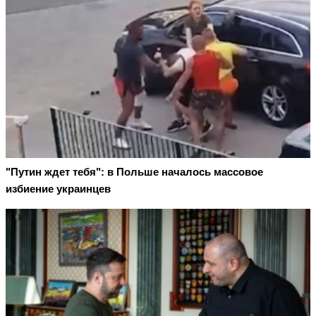
"Путин ждет тебя": в Польше началось массовое
избиение украинцев