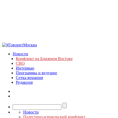
Новости
Конфликт на Ближнем Востоке
СВО
Интервью
Программы и ведущие
Сетка вещания
Редакция
Новости
Палестино-израильский конфликт