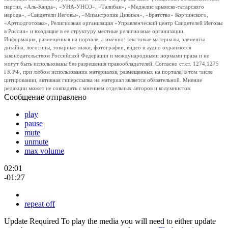
партия, «Аль-Каида», «УНА-УНСО», «Талибан», «Меджлис крымско-татарского
народа», «Свидетели Иеговы», «Мизантропик Дивижн», «Братство» Корчинского,
«Артподготовка», Религиозная организация «Управленческий центр Свидетелей Иеговы
в России» и входящие в ее структуру местные религиозные организации.
Информация, размещенная на портале, а именно: текстовые материалы, элементы
дизайна, логотипы, товарные знаки, фотографии, видео и аудио охраняются
законодательством Российской Федерации и международными нормами права и не
могут быть использованы без разрешения правообладателей. Согласно ст.ст. 1274,1275
ГК РФ, при любом использовании материалов, размещенных на портале, в том числе
цитировании, активная гиперссылка на материал является обязательной. Мнение
редакции может не совпадать с мнением отдельных авторов и колумнистов.
Сообщение отправлено
play
pause
mute
unmute
max volume
02:01
-01:27
repeat off
Update Required
To play the media you will need to either update