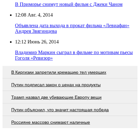
В Приморье снимут новый фильм с Джеки Чаном
12:08
Авг. 4, 2014
Объявлена дата выхода в прокат фильма «Левиафан»
Андрея Звягинцева
12:12
Июнь 26, 2014
Владимир Маркин сыграл в фильме по мотивам пьесы
Гоголя «Ревизор»
В Киргизии запретили кремацию тел умерших
Путин подписал закон о ценах на продукты
Трамп назвал две убивающие Европу вещи
Путин объяснил, что значит настоящая победа
Россияне массово снимают наличные