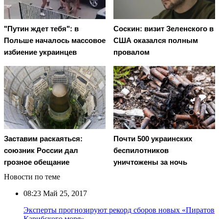
"Путин ждет тебя": в
Соскин: визит Зеленского в
Польше началось массовое
США оказался полным
избиение украинцев
провалом
Заставим раскаяться:
Почти 500 украинских
союзник России дал
беспилотников
грозное обещание
уничтожены за ночь
Новости по теме
08:23
Май 25, 2017
Эксперты прогнозируют рекорд сборов новых «Пиратов
Карибского моря»