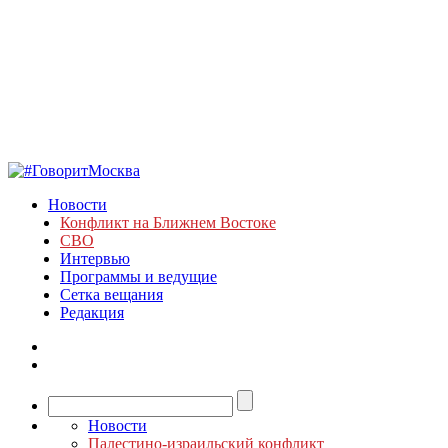
Новости
Конфликт на Ближнем Востоке
СВО
Интервью
Программы и ведущие
Сетка вещания
Редакция
Новости
Палестино-израильский конфликт