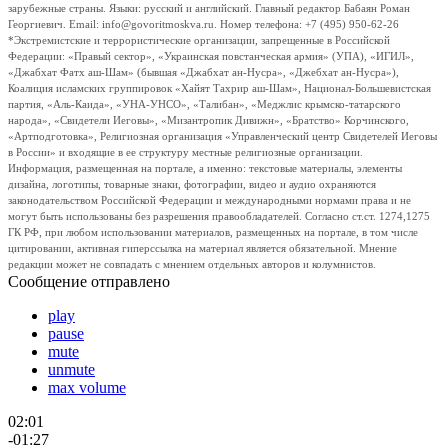
зарубежные страны. Языки: русский и английский. Главный редактор Бабаян Роман
Георгиевич. Email: info@govoritmoskva.ru. Номер телефона: +7 (495) 950-62-26
*Экстремистские и террористические организации, запрещенные в Российской
Федерации: «Правый сектор», «Украинская повстанческая армия» (УПА), «ИГИЛ»,
«Джабхат Фатх аш-Шам» (бывшая «Джабхат ан-Нусра», «Джебхат ан-Нусра»),
Коалиция исламских группировок «Хайят Тахрир аш-Шам», Национал-Большевистская
партия, «Аль-Каида», «УНА-УНСО», «Талибан», «Меджлис крымско-татарского
народа», «Свидетели Иеговы», «Мизантропик Дивижн», «Братство» Корчинского,
«Артподготовка», Религиозная организация «Управленческий центр Свидетелей Иеговы
в России» и входящие в ее структуру местные религиозные организации.
Информация, размещенная на портале, а именно: текстовые материалы, элементы
дизайна, логотипы, товарные знаки, фотографии, видео и аудио охраняются
законодательством Российской Федерации и международными нормами права и не
могут быть использованы без разрешения правообладателей. Согласно ст.ст. 1274,1275
ГК РФ, при любом использовании материалов, размещенных на портале, в том числе
цитировании, активная гиперссылка на материал является обязательной. Мнение
редакции может не совпадать с мнением отдельных авторов и колумнистов.
Сообщение отправлено
play
pause
mute
unmute
max volume
02:01
-01:27