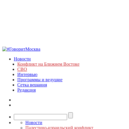
Новости
Конфликт на Ближнем Востоке
СВО
Интервью
Программы и ведущие
Сетка вещания
Редакция
Новости
Палестино-израильский конфликт