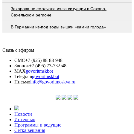
Захарова не смолчала из-за ситуации в Сахаро-
Сахельском регионе
В Германии из-под воды вышли «камни голода»
Связь с эфиром
СМС
+7 (925) 88-88-948
Звонок
+7 (495) 73-73-948
MAX
govoritmskbot
Telegram
govoritmskbot
Письмо
info@govoritmoskva.ru
Новости
Интервью
Программы и ведущие
Сетка вещания