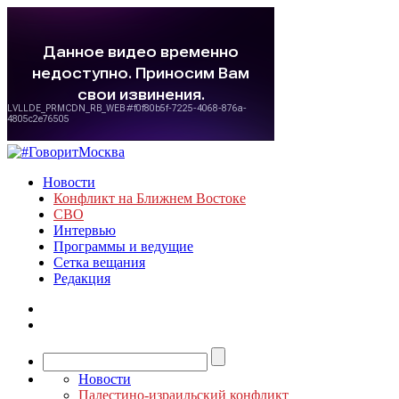
Новости
Конфликт на Ближнем Востоке
СВО
Интервью
Программы и ведущие
Сетка вещания
Редакция
Новости
Палестино-израильский конфликт