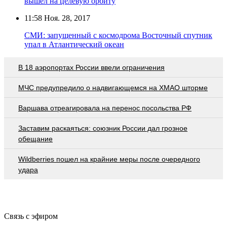
вышел на целевую орбиту
11:58
Ноя. 28, 2017
СМИ: запущенный с космодрома Восточный спутник
упал в Атлантический океан
В 18 аэропортах России ввели ограничения
МЧС предупредило о надвигающемся на ХМАО шторме
Варшава отреагировала на перенос посольства РФ
Заставим раскаяться: союзник России дал грозное
обещание
Wildberries пошел на крайние меры после очередного
удара
Связь с эфиром