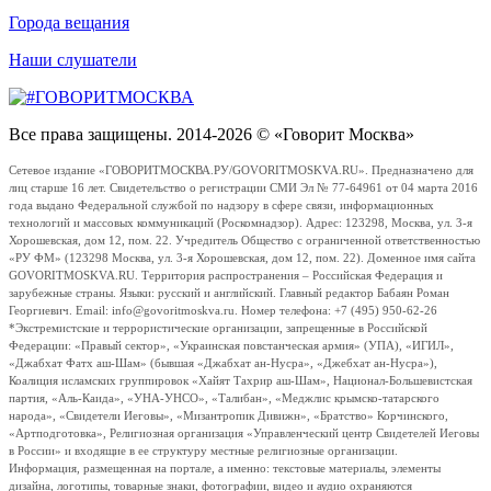
Города вещания
Наши слушатели
Все права защищены. 2014-2026 © «Говорит Москва»
Сетевое издание «ГОВОРИТМОСКВА.РУ/GOVORITMOSKVA.RU». Предназначено для
лиц старше 16 лет. Свидетельство о регистрации СМИ Эл № 77-64961 от 04 марта 2016
года выдано Федеральной службой по надзору в сфере связи, информационных
технологий и массовых коммуникаций (Роскомнадзор). Адрес: 123298, Москва, ул. 3-я
Хорошевская, дом 12, пом. 22. Учредитель Общество с ограниченной ответственностью
«РУ ФМ» (123298 Москва, ул. 3-я Хорошевская, дом 12, пом. 22). Доменное имя сайта
GOVORITMOSKVA.RU. Территория распространения – Российская Федерация и
зарубежные страны. Языки: русский и английский. Главный редактор Бабаян Роман
Георгиевич. Email: info@govoritmoskva.ru. Номер телефона: +7 (495) 950-62-26
*Экстремистские и террористические организации, запрещенные в Российской
Федерации: «Правый сектор», «Украинская повстанческая армия» (УПА), «ИГИЛ»,
«Джабхат Фатх аш-Шам» (бывшая «Джабхат ан-Нусра», «Джебхат ан-Нусра»),
Коалиция исламских группировок «Хайят Тахрир аш-Шам», Национал-Большевистская
партия, «Аль-Каида», «УНА-УНСО», «Талибан», «Меджлис крымско-татарского
народа», «Свидетели Иеговы», «Мизантропик Дивижн», «Братство» Корчинского,
«Артподготовка», Религиозная организация «Управленческий центр Свидетелей Иеговы
в России» и входящие в ее структуру местные религиозные организации.
Информация, размещенная на портале, а именно: текстовые материалы, элементы
дизайна, логотипы, товарные знаки, фотографии, видео и аудио охраняются