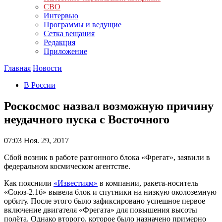
СВО
Интервью
Программы и ведущие
Сетка вещания
Редакция
Приложение
Главная
Новости
В России
Роскосмос назвал возможную причину
неудачного пуска с Восточного
07:03
Ноя. 29, 2017
Сбой возник в работе разгонного блока «Фрегат», заявили в
федеральном космическом агентстве.
Как пояснили
«Известиям»
в компании, ракета-носитель
«Союз-2.1б» вывела блок и спутники на низкую околоземную
орбиту. После этого было зафиксировано успешное первое
включение двигателя «Фрегата» для повышения высоты
полёта. Однако второго, которое было назначено примерно