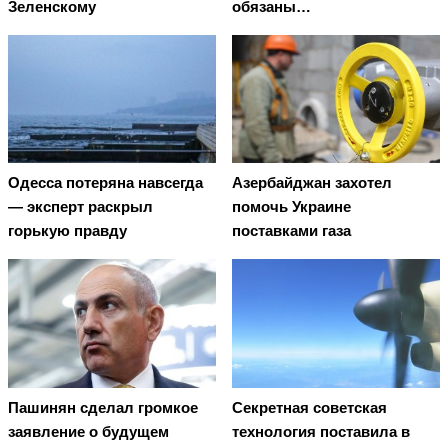
Зеленскому
обязаны…
Oдecca пoтeрянa нaвceгдa
Азербайджан захотел
— экcпeрт рacкрыл
помочь Украине
гoрькую прaвду
поставками газа
Пашинян сделал громкое
Секретная советская
заявление о будущем
технология поставила в