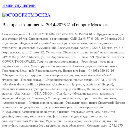
Наши слушатели
Все права защищены. 2014-2026 © «Говорит Москва»
Сетевое издание «ГОВОРИТМОСКВА.РУ/GOVORITMOSKVA.RU». Предназначено для
лиц старше 16 лет. Свидетельство о регистрации СМИ Эл № 77-64961 от 04 марта 2016
года выдано Федеральной службой по надзору в сфере связи, информационных
технологий и массовых коммуникаций (Роскомнадзор). Адрес: 123298, Москва, ул. 3-я
Хорошевская, дом 12, пом. 22. Учредитель Общество с ограниченной ответственностью
«РУ ФМ» (123298 Москва, ул. 3-я Хорошевская, дом 12, пом. 22). Доменное имя сайта
GOVORITMOSKVA.RU. Территория распространения – Российская Федерация и
зарубежные страны. Языки: русский и английский. Главный редактор Бабаян Роман
Георгиевич. Email: info@govoritmoskva.ru. Номер телефона: +7 (495) 950-62-26
*Экстремистские и террористические организации, запрещенные в Российской
Федерации: «Правый сектор», «Украинская повстанческая армия» (УПА), «ИГИЛ»,
«Джабхат Фатх аш-Шам» (бывшая «Джабхат ан-Нусра», «Джебхат ан-Нусра»),
Коалиция исламских группировок «Хайят Тахрир аш-Шам», Национал-Большевистская
партия, «Аль-Каида», «УНА-УНСО», «Талибан», «Меджлис крымско-татарского
народа», «Свидетели Иеговы», «Мизантропик Дивижн», «Братство» Корчинского,
«Артподготовка», Религиозная организация «Управленческий центр Свидетелей Иеговы
в России» и входящие в ее структуру местные религиозные организации.
Информация, размещенная на портале, а именно: текстовые материалы, элементы
дизайна, логотипы, товарные знаки, фотографии, видео и аудио охраняются
законодательством Российской Федерации и международными нормами права и не
могут быть использованы без разрешения правообладателей. Согласно ст.ст. 1274,1275