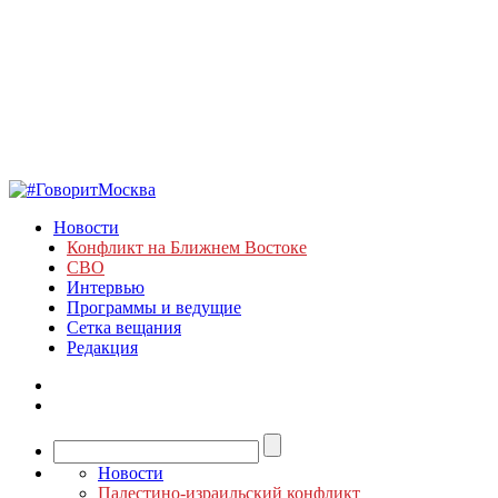
Новости
Конфликт на Ближнем Востоке
СВО
Интервью
Программы и ведущие
Сетка вещания
Редакция
Новости
Палестино-израильский конфликт