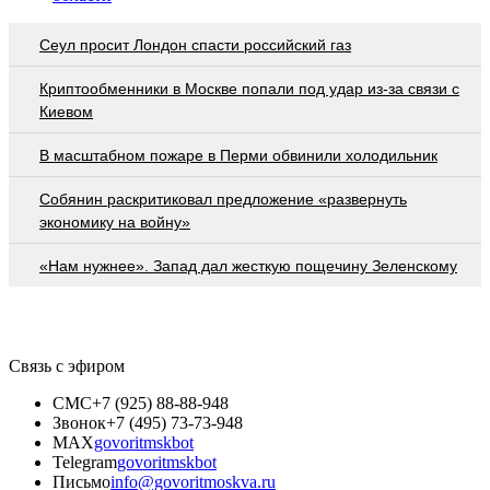
Сеул просит Лондон спасти российский газ
Криптообменники в Москве попали под удар из-за связи с
Киевом
В масштабном пожаре в Перми обвинили холодильник
Собянин раскритиковал предложение «развернуть
экономику на войну»
«Нам нужнее». Запад дал жесткую пощечину Зеленскому
Связь с эфиром
СМС
+7 (925) 88-88-948
Звонок
+7 (495) 73-73-948
MAX
govoritmskbot
Telegram
govoritmskbot
Письмо
info@govoritmoskva.ru