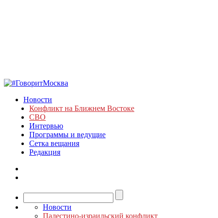
Новости
Конфликт на Ближнем Востоке
СВО
Интервью
Программы и ведущие
Сетка вещания
Редакция
Новости
Палестино-израильский конфликт