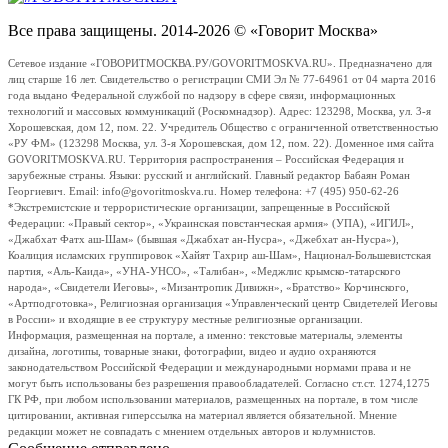
Все права защищены. 2014-2026 © «Говорит Москва»
Сетевое издание «ГОВОРИТМОСКВА.РУ/GOVORITMOSKVA.RU». Предназначено для
лиц старше 16 лет. Свидетельство о регистрации СМИ Эл № 77-64961 от 04 марта 2016
года выдано Федеральной службой по надзору в сфере связи, информационных
технологий и массовых коммуникаций (Роскомнадзор). Адрес: 123298, Москва, ул. 3-я
Хорошевская, дом 12, пом. 22. Учредитель Общество с ограниченной ответственностью
«РУ ФМ» (123298 Москва, ул. 3-я Хорошевская, дом 12, пом. 22). Доменное имя сайта
GOVORITMOSKVA.RU. Территория распространения – Российская Федерация и
зарубежные страны. Языки: русский и английский. Главный редактор Бабаян Роман
Георгиевич. Email: info@govoritmoskva.ru. Номер телефона: +7 (495) 950-62-26
*Экстремистские и террористические организации, запрещенные в Российской
Федерации: «Правый сектор», «Украинская повстанческая армия» (УПА), «ИГИЛ»,
«Джабхат Фатх аш-Шам» (бывшая «Джабхат ан-Нусра», «Джебхат ан-Нусра»),
Коалиция исламских группировок «Хайят Тахрир аш-Шам», Национал-Большевистская
партия, «Аль-Каида», «УНА-УНСО», «Талибан», «Меджлис крымско-татарского
народа», «Свидетели Иеговы», «Мизантропик Дивижн», «Братство» Корчинского,
«Артподготовка», Религиозная организация «Управленческий центр Свидетелей Иеговы
в России» и входящие в ее структуру местные религиозные организации.
Информация, размещенная на портале, а именно: текстовые материалы, элементы
дизайна, логотипы, товарные знаки, фотографии, видео и аудио охраняются
законодательством Российской Федерации и международными нормами права и не
могут быть использованы без разрешения правообладателей. Согласно ст.ст. 1274,1275
ГК РФ, при любом использовании материалов, размещенных на портале, в том числе
цитировании, активная гиперссылка на материал является обязательной. Мнение
редакции может не совпадать с мнением отдельных авторов и колумнистов.