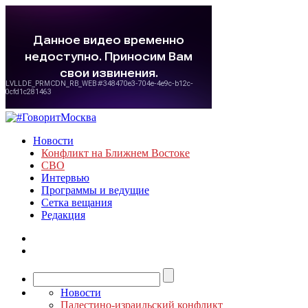
Новости
Конфликт на Ближнем Востоке
СВО
Интервью
Программы и ведущие
Сетка вещания
Редакция
Новости
Палестино-израильский конфликт