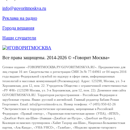
info@govoritmoskva.ru
Реклама на радио
Города вещания
Наши слушатели
Все права защищены. 2014-2026 © «Говорит Москва»
Сетевое издание «ГОВОРИТМОСКВА.РУ/GOVORITMOSKVA.RU». Предназначено для
лиц старше 16 лет. Свидетельство о регистрации СМИ Эл № 77-64961 от 04 марта 2016
года выдано Федеральной службой по надзору в сфере связи, информационных
технологий и массовых коммуникаций (Роскомнадзор). Адрес: 123298, Москва, ул. 3-я
Хорошевская, дом 12, пом. 22. Учредитель Общество с ограниченной ответственностью
«РУ ФМ» (123298 Москва, ул. 3-я Хорошевская, дом 12, пом. 22). Доменное имя сайта
GOVORITMOSKVA.RU. Территория распространения – Российская Федерация и
зарубежные страны. Языки: русский и английский. Главный редактор Бабаян Роман
Георгиевич. Email: info@govoritmoskva.ru. Номер телефона: +7 (495) 950-62-26
*Экстремистские и террористические организации, запрещенные в Российской
Федерации: «Правый сектор», «Украинская повстанческая армия» (УПА), «ИГИЛ»,
«Джабхат Фатх аш-Шам» (бывшая «Джабхат ан-Нусра», «Джебхат ан-Нусра»),
Коалиция исламских группировок «Хайят Тахрир аш-Шам», Национал-Большевистская
партия, «Аль-Каида», «УНА-УНСО», «Талибан», «Меджлис крымско-татарского