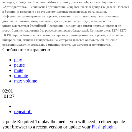
народа», «Свидетели Иеговы», «Мизантропик Дивижн», «Братство» Корчинского,
«Артподготовка», Религиозная организация «Управленческий центр Свидетелей Иеговы
в России» и входящие в ее структуру местные религиозные организации.
Информация, размещенная на портале, а именно: текстовые материалы, элементы
дизайна, логотипы, товарные знаки, фотографии, видео и аудио охраняются
законодательством Российской Федерации и международными нормами права и не
могут быть использованы без разрешения правообладателей. Согласно ст.ст. 1274,1275
ГК РФ, при любом использовании материалов, размещенных на портале, в том числе
цитировании, активная гиперссылка на материал является обязательной. Мнение
редакции может не совпадать с мнением отдельных авторов и колумнистов.
Сообщение отправлено
play
pause
mute
unmute
max volume
02:01
-01:27
repeat off
Update Required
To play the media you will need to either update
your browser to a recent version or update your
Flash plugin
.