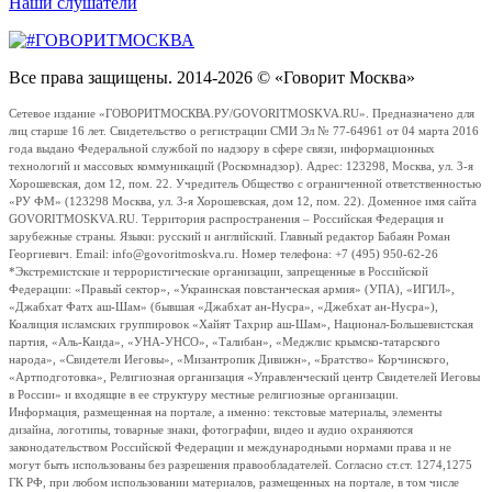
Наши слушатели
Все права защищены. 2014-2026 © «Говорит Москва»
Сетевое издание «ГОВОРИТМОСКВА.РУ/GOVORITMOSKVA.RU». Предназначено для
лиц старше 16 лет. Свидетельство о регистрации СМИ Эл № 77-64961 от 04 марта 2016
года выдано Федеральной службой по надзору в сфере связи, информационных
технологий и массовых коммуникаций (Роскомнадзор). Адрес: 123298, Москва, ул. 3-я
Хорошевская, дом 12, пом. 22. Учредитель Общество с ограниченной ответственностью
«РУ ФМ» (123298 Москва, ул. 3-я Хорошевская, дом 12, пом. 22). Доменное имя сайта
GOVORITMOSKVA.RU. Территория распространения – Российская Федерация и
зарубежные страны. Языки: русский и английский. Главный редактор Бабаян Роман
Георгиевич. Email: info@govoritmoskva.ru. Номер телефона: +7 (495) 950-62-26
*Экстремистские и террористические организации, запрещенные в Российской
Федерации: «Правый сектор», «Украинская повстанческая армия» (УПА), «ИГИЛ»,
«Джабхат Фатх аш-Шам» (бывшая «Джабхат ан-Нусра», «Джебхат ан-Нусра»),
Коалиция исламских группировок «Хайят Тахрир аш-Шам», Национал-Большевистская
партия, «Аль-Каида», «УНА-УНСО», «Талибан», «Меджлис крымско-татарского
народа», «Свидетели Иеговы», «Мизантропик Дивижн», «Братство» Корчинского,
«Артподготовка», Религиозная организация «Управленческий центр Свидетелей Иеговы
в России» и входящие в ее структуру местные религиозные организации.
Информация, размещенная на портале, а именно: текстовые материалы, элементы
дизайна, логотипы, товарные знаки, фотографии, видео и аудио охраняются
законодательством Российской Федерации и международными нормами права и не
могут быть использованы без разрешения правообладателей. Согласно ст.ст. 1274,1275
ГК РФ, при любом использовании материалов, размещенных на портале, в том числе