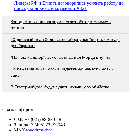
Лидеры РФ и Египта договорились усилить работу по
поиску виновных в крушении А321
Запад готовит провокации с «лженаблюдателями» -
детали
40-дневный план Зеленского обернулся "порталом в ад"
для Украины
"Не наш канцлер". Зеленский загнал Мерца в тупик
По бежавшему из России Надеждину* нанесли новый
удар
В Екатеринбурге будут судить мужчину за убийство
Связь с эфиром
СМС
+7 (925) 88-88-948
Звонок
+7 (495) 73-73-948
MAX
govoritmskbot