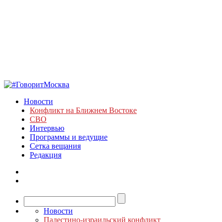
Новости
Конфликт на Ближнем Востоке
СВО
Интервью
Программы и ведущие
Сетка вещания
Редакция
Новости
Палестино-израильский конфликт