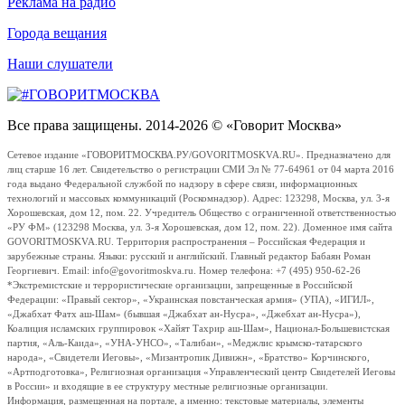
Реклама на радио
Города вещания
Наши слушатели
Все права защищены. 2014-2026 © «Говорит Москва»
Сетевое издание «ГОВОРИТМОСКВА.РУ/GOVORITMOSKVA.RU». Предназначено для
лиц старше 16 лет. Свидетельство о регистрации СМИ Эл № 77-64961 от 04 марта 2016
года выдано Федеральной службой по надзору в сфере связи, информационных
технологий и массовых коммуникаций (Роскомнадзор). Адрес: 123298, Москва, ул. 3-я
Хорошевская, дом 12, пом. 22. Учредитель Общество с ограниченной ответственностью
«РУ ФМ» (123298 Москва, ул. 3-я Хорошевская, дом 12, пом. 22). Доменное имя сайта
GOVORITMOSKVA.RU. Территория распространения – Российская Федерация и
зарубежные страны. Языки: русский и английский. Главный редактор Бабаян Роман
Георгиевич. Email: info@govoritmoskva.ru. Номер телефона: +7 (495) 950-62-26
*Экстремистские и террористические организации, запрещенные в Российской
Федерации: «Правый сектор», «Украинская повстанческая армия» (УПА), «ИГИЛ»,
«Джабхат Фатх аш-Шам» (бывшая «Джабхат ан-Нусра», «Джебхат ан-Нусра»),
Коалиция исламских группировок «Хайят Тахрир аш-Шам», Национал-Большевистская
партия, «Аль-Каида», «УНА-УНСО», «Талибан», «Меджлис крымско-татарского
народа», «Свидетели Иеговы», «Мизантропик Дивижн», «Братство» Корчинского,
«Артподготовка», Религиозная организация «Управленческий центр Свидетелей Иеговы
в России» и входящие в ее структуру местные религиозные организации.
Информация, размещенная на портале, а именно: текстовые материалы, элементы