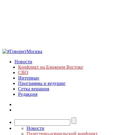
Новости
Конфликт на Ближнем Востоке
СВО
Интервью
Программы и ведущие
Сетка вещания
Редакция
Новости
Палестино-израильский конфликт