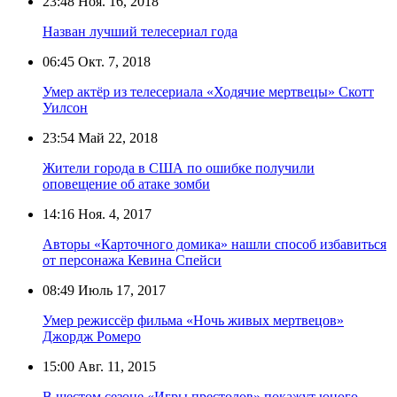
23:48
Ноя. 16, 2018
Назван лучший телесериал года
06:45
Окт. 7, 2018
Умер актёр из телесериала «Ходячие мертвецы» Скотт
Уилсон
23:54
Май 22, 2018
Жители города в США по ошибке получили
оповещение об атаке зомби
14:16
Ноя. 4, 2017
Авторы «Карточного домика» нашли способ избавиться
от персонажа Кевина Спейси
08:49
Июль 17, 2017
Умер режиссёр фильма «Ночь живых мертвецов»
Джордж Ромеро
15:00
Авг. 11, 2015
В шестом сезоне «Игры престолов» покажут юного