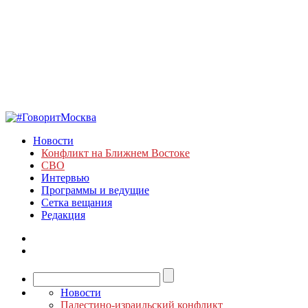
Новости
Конфликт на Ближнем Востоке
СВО
Интервью
Программы и ведущие
Сетка вещания
Редакция
Новости
Палестино-израильский конфликт