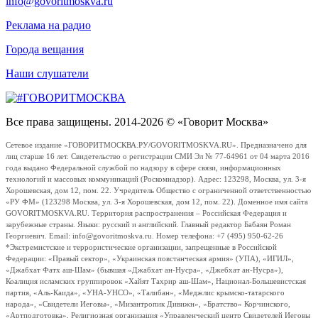
info@govoritmoskva.ru
Реклама на радио
Города вещания
Наши слушатели
Все права защищены. 2014-2026 © «Говорит Москва»
Сетевое издание «ГОВОРИТМОСКВА.РУ/GOVORITMOSKVA.RU». Предназначено для
лиц старше 16 лет. Свидетельство о регистрации СМИ Эл № 77-64961 от 04 марта 2016
года выдано Федеральной службой по надзору в сфере связи, информационных
технологий и массовых коммуникаций (Роскомнадзор). Адрес: 123298, Москва, ул. 3-я
Хорошевская, дом 12, пом. 22. Учредитель Общество с ограниченной ответственностью
«РУ ФМ» (123298 Москва, ул. 3-я Хорошевская, дом 12, пом. 22). Доменное имя сайта
GOVORITMOSKVA.RU. Территория распространения – Российская Федерация и
зарубежные страны. Языки: русский и английский. Главный редактор Бабаян Роман
Георгиевич. Email: info@govoritmoskva.ru. Номер телефона: +7 (495) 950-62-26
*Экстремистские и террористические организации, запрещенные в Российской
Федерации: «Правый сектор», «Украинская повстанческая армия» (УПА), «ИГИЛ»,
«Джабхат Фатх аш-Шам» (бывшая «Джабхат ан-Нусра», «Джебхат ан-Нусра»),
Коалиция исламских группировок «Хайят Тахрир аш-Шам», Национал-Большевистская
партия, «Аль-Каида», «УНА-УНСО», «Талибан», «Меджлис крымско-татарского
народа», «Свидетели Иеговы», «Мизантропик Дивижн», «Братство» Корчинского,
«Артподготовка», Религиозная организация «Управленческий центр Свидетелей Иеговы