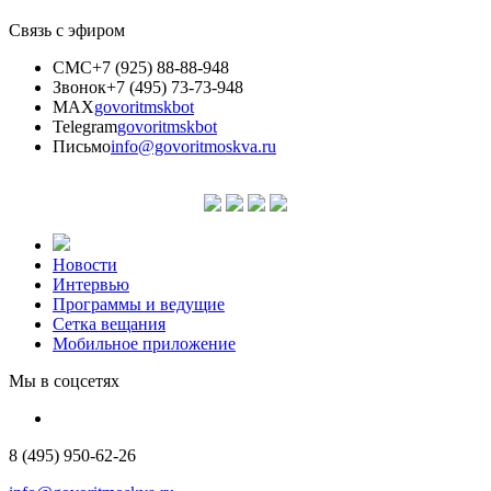
Связь с эфиром
СМС
+7 (925) 88-88-948
Звонок
+7 (495) 73-73-948
MAX
govoritmskbot
Telegram
govoritmskbot
Письмо
info@govoritmoskva.ru
Новости
Интервью
Программы и ведущие
Сетка вещания
Мобильное приложение
Мы в соцсетях
8 (495) 950-62-26