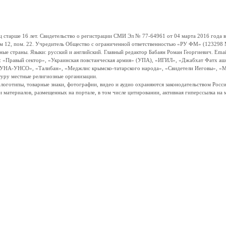
ше 16 лет. Свидетельство о регистрации СМИ Эл № 77-64961 от 04 марта 2016 года вы
ом 12, пом. 22. Учредитель Общество с ограниченной ответственностью «РУ ФМ» (123298 Мо
траны. Языки: русский и английский. Главный редактор Бабаян Роман Георгиевич. Email:
и: «Правый сектор», «Украинская повстанческая армия» (УПА), «ИГИЛ», «Джабхат Фатх а
«УНА-УНСО», «Талибан», «Меджлис крымско-татарского народа», «Свидетели Иеговы», «М
туру местные религиозные организации.
, логотипы, товарные знаки, фотографии, видео и аудио охраняются законодательством Ро
и материалов, размещенных на портале, в том числе цитировании, активная гиперссылка на 