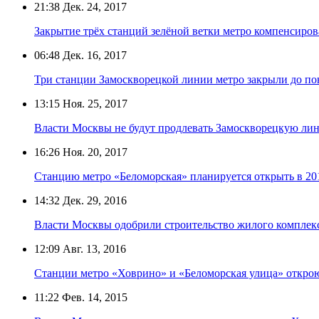
21:38
Дек. 24, 2017
Закрытие трёх станций зелёной ветки метро компенсиров
06:48
Дек. 16, 2017
Три станции Замоскворецкой линии метро закрыли до по
13:15
Ноя. 25, 2017
Власти Москвы не будут продлевать Замоскворецкую ли
16:26
Ноя. 20, 2017
Станцию метро «Беломорская» планируется открыть в 20
14:32
Дек. 29, 2016
Власти Москвы одобрили строительство жилого комплек
12:09
Авг. 13, 2016
Cтанции метро «Ховрино» и «Беломорская улица» открою
11:22
Фев. 14, 2015