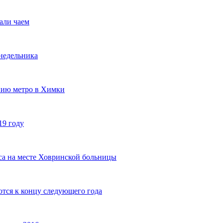
али чаем
недельника
нию метро в Химки
19 году
са на месте Ховринской больницы
тся к концу следующего года