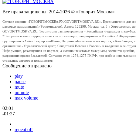
Все права защищены. 2014-2026 © «Говорит Москва»
Сетевое издание «ГОВОРИТМОСКВА.РУ/GOVORITMOSKVA.RU». Предназначено для лиц стар
массовых коммуникаций (Роскомнадзор). Адрес: 123298, Москва, ул. 3-я Хорошевская, д
GOVORITMOSKVA.RU. Территория распространения – Российская Федерация и зарубежные с
*Экстремистские и террористические организации, запрещенные в Российской Федераци
группировок «Хайят Тахрир аш-Шам», Национал-Большевистская партия, «Аль-Каида», 
организация «Управленческий центр Свидетелей Иеговы в России» и входящие в ее струк
Информация, размещенная на портале, а именно: текстовые материалы, элементы дизайна
разрешения правообладателей. Согласно ст.ст. 1274,1275 ГК РФ, при любом использовани
отдельных авторов и колумнистов.
Сообщение отправлено
play
pause
mute
unmute
max volume
02:01
-01:27
repeat off