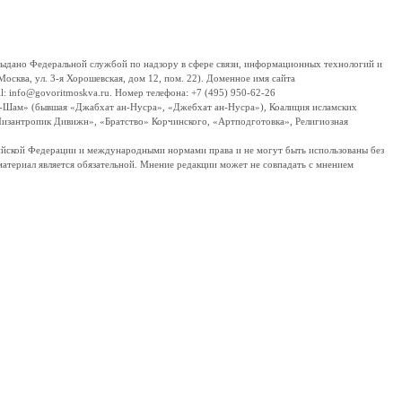
дано Федеральной службой по надзору в сфере связи, информационных технологий и
сква, ул. 3-я Хорошевская, дом 12, пом. 22). Доменное имя сайта
 info@govoritmoskva.ru. Номер телефона: +7 (495) 950-62-26
ш-Шам» (бывшая «Джабхат ан-Нусра», «Джебхат ан-Нусра»), Коалиция исламских
изантропик Дивижн», «Братство» Корчинского, «Артподготовка», Религиозная
ссийской Федерации и международными нормами права и не могут быть использованы без
материал является обязательной. Мнение редакции может не совпадать с мнением