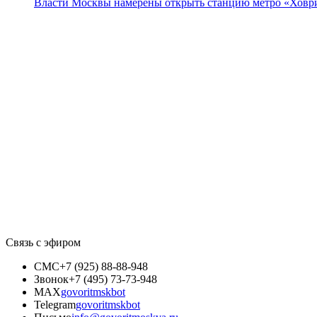
Власти Москвы намерены открыть станцию метро «Ховри
Связь с эфиром
СМС
+7 (925) 88-88-948
Звонок
+7 (495) 73-73-948
MAX
govoritmskbot
Telegram
govoritmskbot