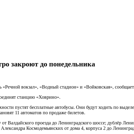
тро закроют до понедельника
ь «Речной вокзал», «Водный стадион» и «Войковская», сообщает
соединят станцию «Ховрино».
рхности пустят бесплатные автобусы. Они будут ходить по выде
ановят 11 автоматов по продаже билетов.
от Валдайского проезда до Ленинградского шоссе; дублёр Ленин
 Александра Космодемьянских от дома 4, корпуса 2 до Ленингра