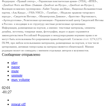
Федерации: «Правый сектор», «Украинская повстанческая армия» (УПА), «ИГИЛ»,
«Джабхат Фатх аш-Шам» (бывшая «Джабхат ан-Нусра», «Джебхат ан-Нусра»),
Коалиция исламских группировок «Хайят Тахрир аш-Шам», Национал-Большевистская
партия, «Аль-Каида», «УНА-УНСО», «Талибан», «Меджлис крымско-татарского
народа», «Свидетели Иеговы», «Мизантропик Дивижн», «Братство» Корчинского,
«Артподготовка», Религиозная организация «Управленческий центр Свидетелей Иеговы
в России» и входящие в ее структуру местные религиозные организации.
Информация, размещенная на портале, а именно: текстовые материалы, элементы
дизайна, логотипы, товарные знаки, фотографии, видео и аудио охраняются
законодательством Российской Федерации и международными нормами права и не
могут быть использованы без разрешения правообладателей. Согласно ст.ст. 1274,1275
ГК РФ, при любом использовании материалов, размещенных на портале, в том числе
цитировании, активная гиперссылка на материал является обязательной. Мнение
редакции может не совпадать с мнением отдельных авторов и колумнистов.
Сообщение отправлено
play
pause
mute
unmute
max volume
02:01
-01:27
repeat off