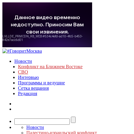
Новости
Конфликт на Ближнем Востоке
СВО
Интервью
Программы и ведущие
Сетка вещания
Редакция
Новости
Палестино-израильский конфликт