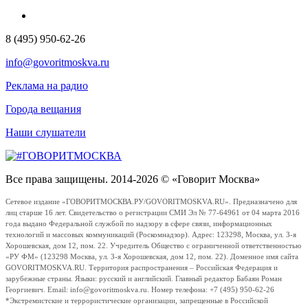
8 (495) 950-62-26
info@govoritmoskva.ru
Реклама на радио
Города вещания
Наши слушатели
Все права защищены. 2014-2026 © «Говорит Москва»
Сетевое издание «ГОВОРИТМОСКВА.РУ/GOVORITMOSKVA.RU». Предназначено для
лиц старше 16 лет. Свидетельство о регистрации СМИ Эл № 77-64961 от 04 марта 2016
года выдано Федеральной службой по надзору в сфере связи, информационных
технологий и массовых коммуникаций (Роскомнадзор). Адрес: 123298, Москва, ул. 3-я
Хорошевская, дом 12, пом. 22. Учредитель Общество с ограниченной ответственностью
«РУ ФМ» (123298 Москва, ул. 3-я Хорошевская, дом 12, пом. 22). Доменное имя сайта
GOVORITMOSKVA.RU. Территория распространения – Российская Федерация и
зарубежные страны. Языки: русский и английский. Главный редактор Бабаян Роман
Георгиевич. Email: info@govoritmoskva.ru. Номер телефона: +7 (495) 950-62-26
*Экстремистские и террористические организации, запрещенные в Российской