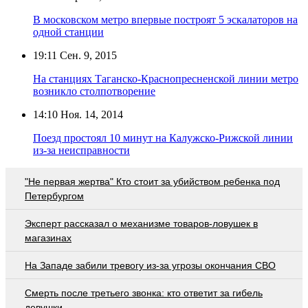
В московском метро впервые построят 5 эскалаторов на
одной станции
19:11
Сен. 9, 2015
На станциях Таганско-Краснопресненской линии метро
возникло столпотворение
14:10
Ноя. 14, 2014
Поезд простоял 10 минут на Калужско-Рижской линии
из-за неисправности
"Не первая жертва" Кто стоит за убийством ребенка под
Петербургом
Эксперт рассказал о механизме товаров-ловушек в
магазинах
На Западе забили тревогу из-за угрозы окончания СВО
Смерть после третьего звонка: кто ответит за гибель
девушки