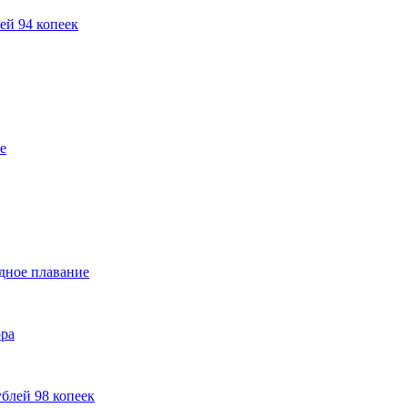
ей 94 копеек
е
дное плавание
ора
ублей 98 копеек