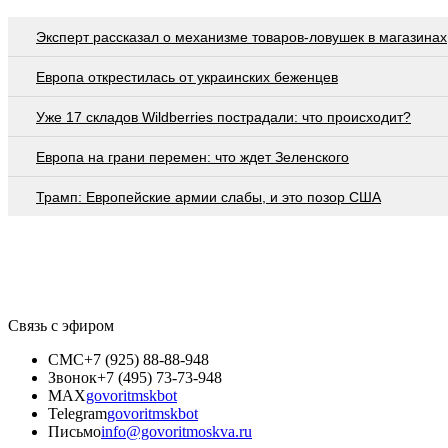
Эксперт рассказал о механизме товаров-ловушек в магазинах
Европа открестилась от украинских беженцев
Уже 17 складов Wildberries пострадали: что происходит?
Европа на грани перемен: что ждет Зеленского
Трамп: Европейские армии слабы, и это позор США
Связь с эфиром
СМС
+7 (925) 88-88-948
Звонок
+7 (495) 73-73-948
MAX
govoritmskbot
Telegram
govoritmskbot
Письмо
info@govoritmoskva.ru