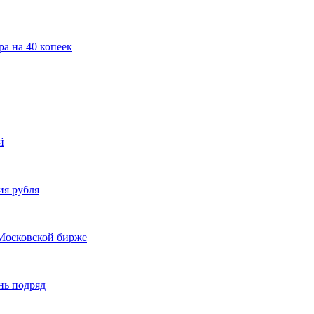
а на 40 копеек
й
ия рубля
 Московской бирже
нь подряд