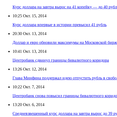
Курс доллара на завтра вырос на 41 копейку — до 40 рубл
10:25
Окт. 15, 2014
Курс доллара впервые в истории превысил 41 рубль
20:30
Окт. 13, 2014
Доллар и евро обновили максимумы на Московской бирж
10:41
Окт. 13, 2014
Центробанк сдвинул границы бивалютного коридора
13:26
Окт. 12, 2014
Глава Минфина поддержал идею отпустить рубль в свобо
10:22
Окт. 7, 2014
Центробанк снова повысил границы бивалютного корид
13:20
Окт. 6, 2014
Средневзвешенный курс доллара на завтра вырос до 39 р