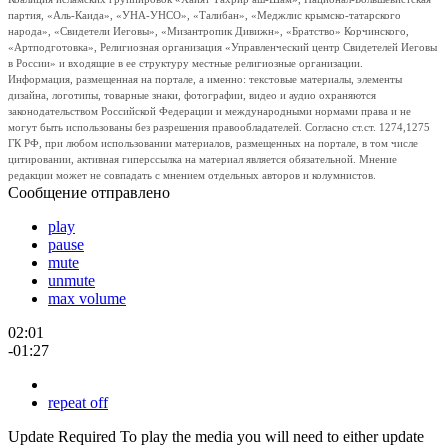
партия, «Аль-Каида», «УНА-УНСО», «Талибан», «Меджлис крымско-татарского
народа», «Свидетели Иеговы», «Мизантропик Дивижн», «Братство» Корчинского,
«Артподготовка», Религиозная организация «Управленческий центр Свидетелей Иеговы
в России» и входящие в ее структуру местные религиозные организации.
Информация, размещенная на портале, а именно: текстовые материалы, элементы
дизайна, логотипы, товарные знаки, фотографии, видео и аудио охраняются
законодательством Российской Федерации и международными нормами права и не
могут быть использованы без разрешения правообладателей. Согласно ст.ст. 1274,1275
ГК РФ, при любом использовании материалов, размещенных на портале, в том числе
цитировании, активная гиперссылка на материал является обязательной. Мнение
редакции может не совпадать с мнением отдельных авторов и колумнистов.
Сообщение отправлено
play
pause
mute
unmute
max volume
02:01
-01:27
repeat off
Update Required
To play the media you will need to either update