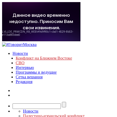
Новости
Конфликт на Ближнем Востоке
СВО
Интервью
Программы и ведущие
Сетка вещания
Редакция
Новости
Палестино-израильский конфликт