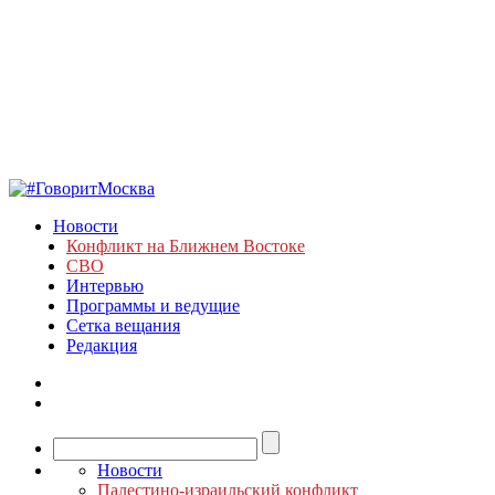
Новости
Конфликт на Ближнем Востоке
СВО
Интервью
Программы и ведущие
Сетка вещания
Редакция
Новости
Палестино-израильский конфликт