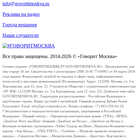
info@govoritmoskva.ru
Реклама на радио
Города вещания
Наши слушатели
Все права защищены. 2014-2026 © «Говорит Москва»
Сетевое издание «ГОВОРИТМОСКВА.РУ/GOVORITMOSKVA.RU». Предназначено для
лиц старше 16 лет. Свидетельство о регистрации СМИ Эл № 77-64961 от 04 марта 2016
года выдано Федеральной службой по надзору в сфере связи, информационных
технологий и массовых коммуникаций (Роскомнадзор). Адрес: 123298, Москва, ул. 3-я
Хорошевская, дом 12, пом. 22. Учредитель Общество с ограниченной ответственностью
«РУ ФМ» (123298 Москва, ул. 3-я Хорошевская, дом 12, пом. 22). Доменное имя сайта
GOVORITMOSKVA.RU. Территория распространения – Российская Федерация и
зарубежные страны. Языки: русский и английский. Главный редактор Бабаян Роман
Георгиевич. Email: info@govoritmoskva.ru. Номер телефона: +7 (495) 950-62-26
*Экстремистские и террористические организации, запрещенные в Российской
Федерации: «Правый сектор», «Украинская повстанческая армия» (УПА), «ИГИЛ»,
«Джабхат Фатх аш-Шам» (бывшая «Джабхат ан-Нусра», «Джебхат ан-Нусра»),
Коалиция исламских группировок «Хайят Тахрир аш-Шам», Национал-Большевистская
партия, «Аль-Каида», «УНА-УНСО», «Талибан», «Меджлис крымско-татарского
народа», «Свидетели Иеговы», «Мизантропик Дивижн», «Братство» Корчинского,