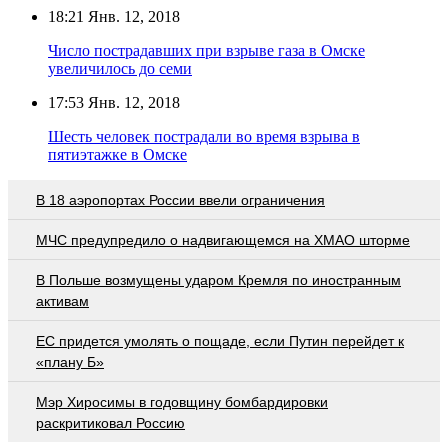
18:21
Янв. 12, 2018
Число пострадавших при взрыве газа в Омске
увеличилось до семи
17:53
Янв. 12, 2018
Шесть человек пострадали во время взрыва в
пятиэтажке в Омске
В 18 аэропортах России ввели ограничения
МЧС предупредило о надвигающемся на ХМАО шторме
В Польше возмущены ударом Кремля по иностранным
активам
EC придется умолять о пощаде, если Путин перейдет к
«плану Б»
Мэр Хиросимы в годовщину бомбардировки
раскритиковал Россию