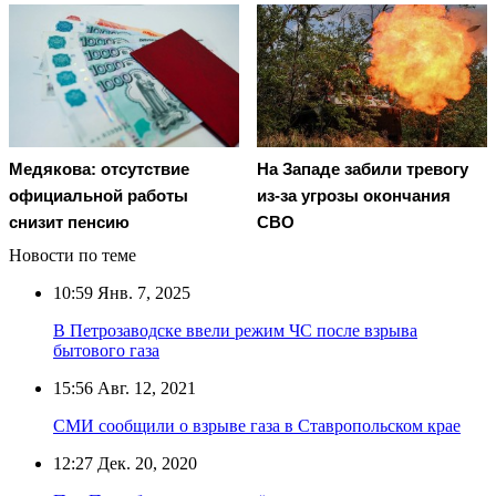
Медякова: отсутствие
На Западе забили тревогу
официальной работы
из-за угрозы окончания
снизит пенсию
СВО
Новости по теме
10:59
Янв. 7, 2025
В Петрозаводске ввели режим ЧС после взрыва
бытового газа
15:56
Авг. 12, 2021
СМИ сообщили о взрыве газа в Ставропольском крае
12:27
Дек. 20, 2020