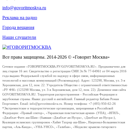
info@govoritmoskva.ru
Реклама на радио
Города вещания
Наши слушатели
Все права защищены. 2014-2026 © «Говорит Москва»
Сетевое издание «ГОВОРИТМОСКВА.РУ/GOVORITMOSKVA.RU». Предназначено для
лиц старше 16 лет. Свидетельство о регистрации СМИ Эл № 77-64961 от 04 марта 2016
года выдано Федеральной службой по надзору в сфере связи, информационных
технологий и массовых коммуникаций (Роскомнадзор). Адрес: 123298, Москва, ул. 3-я
Хорошевская, дом 12, пом. 22. Учредитель Общество с ограниченной ответственностью
«РУ ФМ» (123298 Москва, ул. 3-я Хорошевская, дом 12, пом. 22). Доменное имя сайта
GOVORITMOSKVA.RU. Территория распространения – Российская Федерация и
зарубежные страны. Языки: русский и английский. Главный редактор Бабаян Роман
Георгиевич. Email: info@govoritmoskva.ru. Номер телефона: +7 (495) 950-62-26
*Экстремистские и террористические организации, запрещенные в Российской
Федерации: «Правый сектор», «Украинская повстанческая армия» (УПА), «ИГИЛ»,
«Джабхат Фатх аш-Шам» (бывшая «Джабхат ан-Нусра», «Джебхат ан-Нусра»),
Коалиция исламских группировок «Хайят Тахрир аш-Шам», Национал-Большевистская
партия, «Аль-Каида», «УНА-УНСО», «Талибан», «Меджлис крымско-татарского