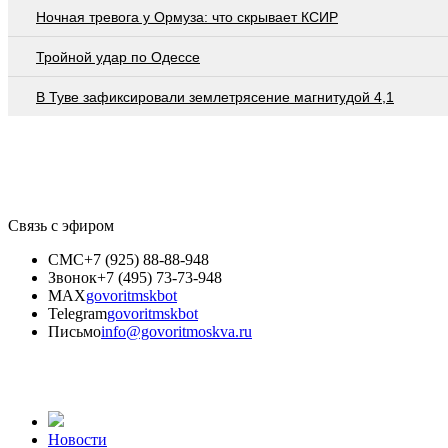
Ночная тревога у Ормуза: что скрывает КСИР
Тройной удар по Одессe
В Туве зафиксировали землетрясение магнитудой 4,1
Связь с эфиром
СМС
+7 (925) 88-88-948
Звонок
+7 (495) 73-73-948
MAX
govoritmskbot
Telegram
govoritmskbot
Письмо
info@govoritmoskva.ru
Новости