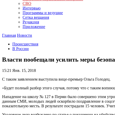
СВО
Интервью
Программы и ведущие
Сетка вещания
Редакция
Приложение
Главная
Новости
Происшествия
В России
Власти пообещали усилить меры безопа
15:21
Янв. 15, 2018
С таким заявлением выступила вице-премьер Ольга Голодец.
«Будет полный разбор этого случая, потому что с таким вопию
Нападение на школу № 127 в Перми было совершено этим утро
данным СМИ, молодых людей оскорбило поздравление в соцсет
показательную месть. В результате пострадали 15 человек. Учи
Уголовное дело возбуждено по статье о покушении на убийство