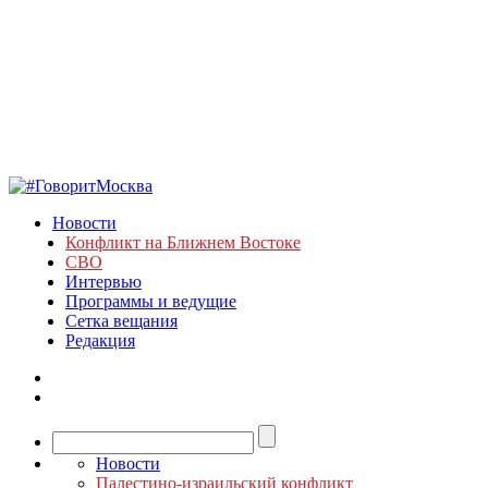
Новости
Конфликт на Ближнем Востоке
СВО
Интервью
Программы и ведущие
Сетка вещания
Редакция
Новости
Палестино-израильский конфликт