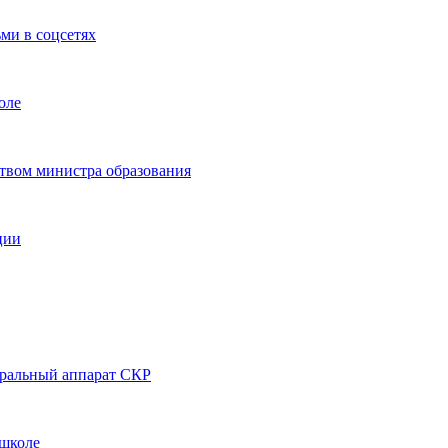
ми в соцсетях
оле
ством министра образования
ции
тральный аппарат СКР
школе