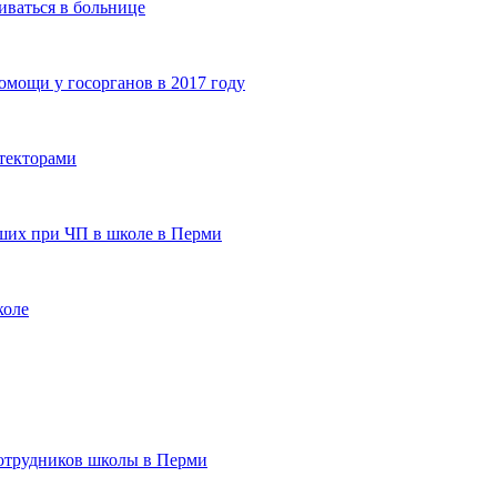
иваться в больнице
омощи у госорганов в 2017 году
текторами
ших при ЧП в школе в Перми
коле
сотрудников школы в Перми