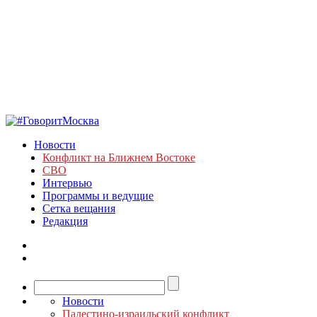
Новости
Конфликт на Ближнем Востоке
СВО
Интервью
Программы и ведущие
Сетка вещания
Редакция
Новости
Палестино-израильский конфликт