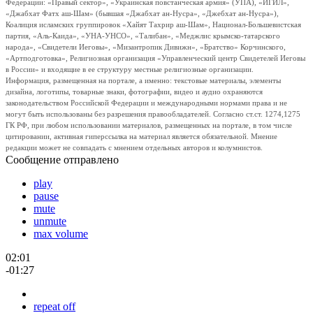
Федерации: «Правый сектор», «Украинская повстанческая армия» (УПА), «ИГИЛ»,
«Джабхат Фатх аш-Шам» (бывшая «Джабхат ан-Нусра», «Джебхат ан-Нусра»),
Коалиция исламских группировок «Хайят Тахрир аш-Шам», Национал-Большевистская
партия, «Аль-Каида», «УНА-УНСО», «Талибан», «Меджлис крымско-татарского
народа», «Свидетели Иеговы», «Мизантропик Дивижн», «Братство» Корчинского,
«Артподготовка», Религиозная организация «Управленческий центр Свидетелей Иеговы
в России» и входящие в ее структуру местные религиозные организации.
Информация, размещенная на портале, а именно: текстовые материалы, элементы
дизайна, логотипы, товарные знаки, фотографии, видео и аудио охраняются
законодательством Российской Федерации и международными нормами права и не
могут быть использованы без разрешения правообладателей. Согласно ст.ст. 1274,1275
ГК РФ, при любом использовании материалов, размещенных на портале, в том числе
цитировании, активная гиперссылка на материал является обязательной. Мнение
редакции может не совпадать с мнением отдельных авторов и колумнистов.
Сообщение отправлено
play
pause
mute
unmute
max volume
02:01
-01:27
repeat off