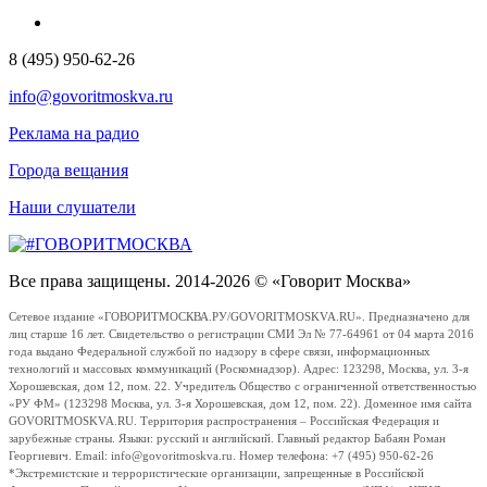
8 (495) 950-62-26
info@govoritmoskva.ru
Реклама на радио
Города вещания
Наши слушатели
Все права защищены. 2014-2026 © «Говорит Москва»
Сетевое издание «ГОВОРИТМОСКВА.РУ/GOVORITMOSKVA.RU». Предназначено для
лиц старше 16 лет. Свидетельство о регистрации СМИ Эл № 77-64961 от 04 марта 2016
года выдано Федеральной службой по надзору в сфере связи, информационных
технологий и массовых коммуникаций (Роскомнадзор). Адрес: 123298, Москва, ул. 3-я
Хорошевская, дом 12, пом. 22. Учредитель Общество с ограниченной ответственностью
«РУ ФМ» (123298 Москва, ул. 3-я Хорошевская, дом 12, пом. 22). Доменное имя сайта
GOVORITMOSKVA.RU. Территория распространения – Российская Федерация и
зарубежные страны. Языки: русский и английский. Главный редактор Бабаян Роман
Георгиевич. Email: info@govoritmoskva.ru. Номер телефона: +7 (495) 950-62-26
*Экстремистские и террористические организации, запрещенные в Российской