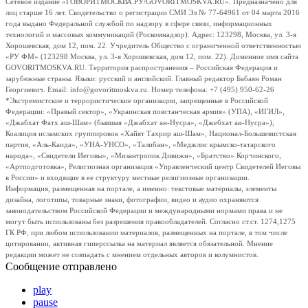
Сетевое издание «ГОВОРИТМОСКВА.РУ/GOVORITMOSKVA.RU». Предназначено для
лиц старше 16 лет. Свидетельство о регистрации СМИ Эл № 77-64961 от 04 марта 2016
года выдано Федеральной службой по надзору в сфере связи, информационных
технологий и массовых коммуникаций (Роскомнадзор). Адрес: 123298, Москва, ул. 3-я
Хорошевская, дом 12, пом. 22. Учредитель Общество с ограниченной ответственностью
«РУ ФМ» (123298 Москва, ул. 3-я Хорошевская, дом 12, пом. 22). Доменное имя сайта
GOVORITMOSKVA.RU. Территория распространения – Российская Федерация и
зарубежные страны. Языки: русский и английский. Главный редактор Бабаян Роман
Георгиевич. Email: info@govoritmoskva.ru. Номер телефона: +7 (495) 950-62-26
*Экстремистские и террористические организации, запрещенные в Российской
Федерации: «Правый сектор», «Украинская повстанческая армия» (УПА), «ИГИЛ»,
«Джабхат Фатх аш-Шам» (бывшая «Джабхат ан-Нусра», «Джебхат ан-Нусра»),
Коалиция исламских группировок «Хайят Тахрир аш-Шам», Национал-Большевистская
партия, «Аль-Каида», «УНА-УНСО», «Талибан», «Меджлис крымско-татарского
народа», «Свидетели Иеговы», «Мизантропик Дивижн», «Братство» Корчинского,
«Артподготовка», Религиозная организация «Управленческий центр Свидетелей Иеговы
в России» и входящие в ее структуру местные религиозные организации.
Информация, размещенная на портале, а именно: текстовые материалы, элементы
дизайна, логотипы, товарные знаки, фотографии, видео и аудио охраняются
законодательством Российской Федерации и международными нормами права и не
могут быть использованы без разрешения правообладателей. Согласно ст.ст. 1274,1275
ГК РФ, при любом использовании материалов, размещенных на портале, в том числе
цитировании, активная гиперссылка на материал является обязательной. Мнение
редакции может не совпадать с мнением отдельных авторов и колумнистов.
Сообщение отправлено
play
pause