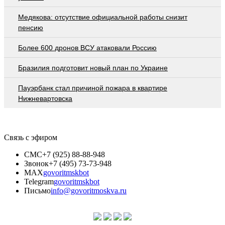
Медякова: отсутствие официальной работы снизит
пенсию
Более 600 дронов ВСУ атаковали Россию
Бразилия подготовит новый план по Украине
Пауэрбанк стал причиной пожара в квартире
Нижневартовска
Связь с эфиром
СМС
+7 (925) 88-88-948
Звонок
+7 (495) 73-73-948
MAX
govoritmskbot
Telegram
govoritmskbot
Письмо
info@govoritmoskva.ru