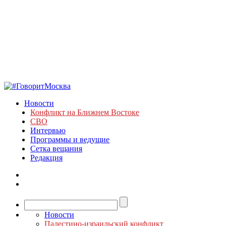
Новости
Конфликт на Ближнем Востоке
СВО
Интервью
Программы и ведущие
Сетка вещания
Редакция
Новости
Палестино-израильский конфликт