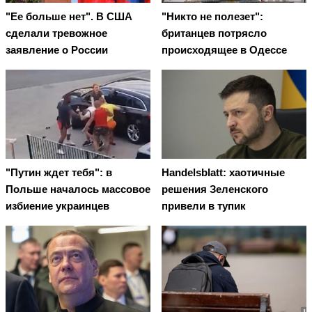
"Ее больше нет". В США
"Никто не полезет":
сделали тревожное
британцев потрясло
заявление о России
происходящее в Одессе
"Путин ждет тебя": в
Handelsblatt: хаотичные
Польше началось массовое
решения Зеленского
избиение украинцев
привели в тупик