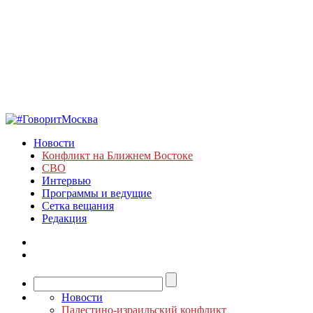
Новости
Конфликт на Ближнем Востоке
СВО
Интервью
Программы и ведущие
Сетка вещания
Редакция
Новости
Палестино-израильский конфликт