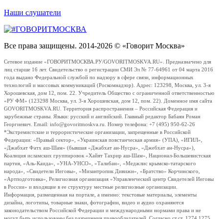
Наши слушатели
Все права защищены. 2014-2026 © «Говорит Москва»
Сетевое издание «ГОВОРИТМОСКВА.РУ/GOVORITMOSKVA.RU». Предназначено для
лиц старше 16 лет. Свидетельство о регистрации СМИ Эл № 77-64961 от 04 марта 2016
года выдано Федеральной службой по надзору в сфере связи, информационных
технологий и массовых коммуникаций (Роскомнадзор). Адрес: 123298, Москва, ул. 3-я
Хорошевская, дом 12, пом. 22. Учредитель Общество с ограниченной ответственностью
«РУ ФМ» (123298 Москва, ул. 3-я Хорошевская, дом 12, пом. 22). Доменное имя сайта
GOVORITMOSKVA.RU. Территория распространения – Российская Федерация и
зарубежные страны. Языки: русский и английский. Главный редактор Бабаян Роман
Георгиевич. Email: info@govoritmoskva.ru. Номер телефона: +7 (495) 950-62-26
*Экстремистские и террористические организации, запрещенные в Российской
Федерации: «Правый сектор», «Украинская повстанческая армия» (УПА), «ИГИЛ»,
«Джабхат Фатх аш-Шам» (бывшая «Джабхат ан-Нусра», «Джебхат ан-Нусра»),
Коалиция исламских группировок «Хайят Тахрир аш-Шам», Национал-Большевистская
партия, «Аль-Каида», «УНА-УНСО», «Талибан», «Меджлис крымско-татарского
народа», «Свидетели Иеговы», «Мизантропик Дивижн», «Братство» Корчинского,
«Артподготовка», Религиозная организация «Управленческий центр Свидетелей Иеговы
в России» и входящие в ее структуру местные религиозные организации.
Информация, размещенная на портале, а именно: текстовые материалы, элементы
дизайна, логотипы, товарные знаки, фотографии, видео и аудио охраняются
законодательством Российской Федерации и международными нормами права и не
могут быть использованы без разрешения правообладателей. Согласно ст.ст. 1274,1275