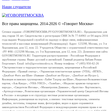
Наши слушатели
Все права защищены. 2014-2026 © «Говорит Москва»
Сетевое издание «ГОВОРИТМОСКВА.РУ/GOVORITMOSKVA.RU». Предназначено для
лиц старше 16 лет. Свидетельство о регистрации СМИ Эл № 77-64961 от 04 марта 2016
года выдано Федеральной службой по надзору в сфере связи, информационных
технологий и массовых коммуникаций (Роскомнадзор). Адрес: 123298, Москва, ул. 3-я
Хорошевская, дом 12, пом. 22. Учредитель Общество с ограниченной ответственностью
«РУ ФМ» (123298 Москва, ул. 3-я Хорошевская, дом 12, пом. 22). Доменное имя сайта
GOVORITMOSKVA.RU. Территория распространения – Российская Федерация и
зарубежные страны. Языки: русский и английский. Главный редактор Бабаян Роман
Георгиевич. Email: info@govoritmoskva.ru. Номер телефона: +7 (495) 950-62-26
*Экстремистские и террористические организации, запрещенные в Российской
Федерации: «Правый сектор», «Украинская повстанческая армия» (УПА), «ИГИЛ»,
«Джабхат Фатх аш-Шам» (бывшая «Джабхат ан-Нусра», «Джебхат ан-Нусра»),
Коалиция исламских группировок «Хайят Тахрир аш-Шам», Национал-Большевистская
партия, «Аль-Каида», «УНА-УНСО», «Талибан», «Меджлис крымско-татарского
народа», «Свидетели Иеговы», «Мизантропик Дивижн», «Братство» Корчинского,
«Артподготовка», Религиозная организация «Управленческий центр Свидетелей Иеговы
в России» и входящие в ее структуру местные религиозные организации.
Информация, размещенная на портале, а именно: текстовые материалы, элементы
дизайна, логотипы, товарные знаки, фотографии, видео и аудио охраняются
законодательством Российской Федерации и международными нормами права и не